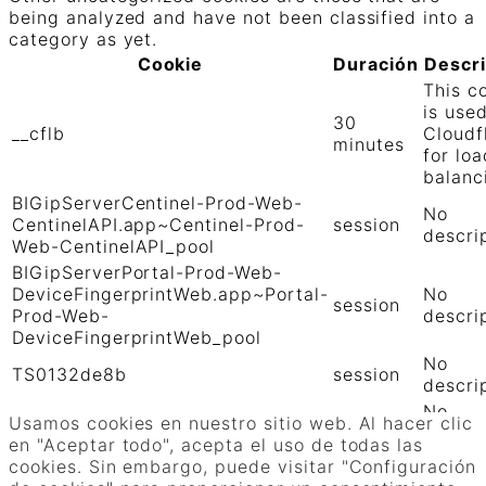
being analyzed and have not been classified into a
category as yet.
Cookie
Duración
Descr
This c
is use
30
__cflb
Cloudf
minutes
for loa
balanc
BIGipServerCentinel-Prod-Web-
No
CentinelAPI.app~Centinel-Prod-
session
descri
Web-CentinelAPI_pool
BIGipServerPortal-Prod-Web-
DeviceFingerprintWeb.app~Portal-
No
session
Prod-Web-
descri
DeviceFingerprintWeb_pool
No
TS0132de8b
session
descri
No
TS01906b0c
session
Usamos cookies en nuestro sitio web. Al hacer clic
descri
en "Aceptar todo", acepta el uso de todas las
GUARDAR Y ACEPTAR
cookies. Sin embargo, puede visitar "Configuración
Funciona con