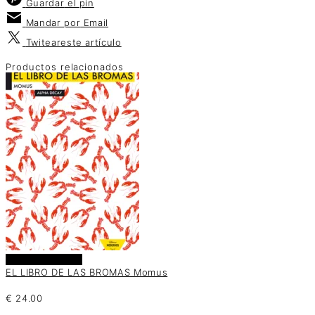
Guardar
el pin
Mandar por
Email
Twitear
este artículo
Productos relacionados
Añadir al carrito
EL LIBRO DE LAS BROMAS Momus
€
24.00