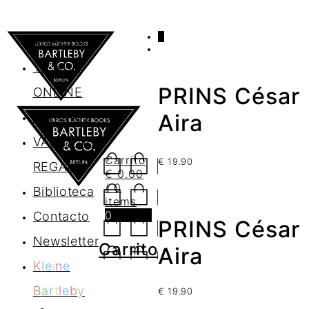
0
AGENDA
TIENDA
PRINS César
ONLINE
Nosotros
Aira
VALES DE
Carrito
€
19.90
REGALO
€
0.00
/ 0
Biblioteca
items
0
Contacto
PRINS César
Newsletter
Carrito
Aira
K
l
e
i
n
e
B
a
r
t
l
e
b
y
€
19.90