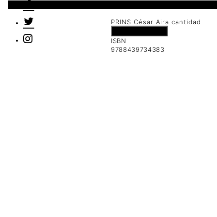
1 disponibles
PRINS César Aira cantidad
Añadir al carrito
ISBN
9788439734383