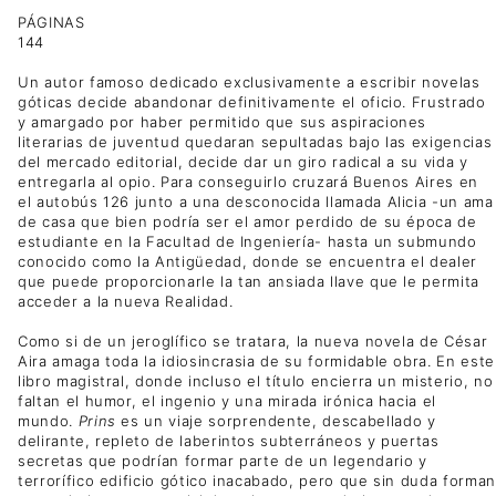
PÁGINAS
144
Un autor famoso dedicado exclusivamente a escribir novelas
góticas decide abandonar definitivamente el oficio. Frustrado
y amargado por haber permitido que sus aspiraciones
literarias de juventud quedaran sepultadas bajo las exigencias
del mercado editorial, decide dar un giro radical a su vida y
entregarla al opio. Para conseguirlo cruzará Buenos Aires en
el autobús 126 junto a una desconocida llamada Alicia -un ama
de casa que bien podría ser el amor perdido de su época de
estudiante en la Facultad de Ingeniería- hasta un submundo
conocido como la Antigüedad, donde se encuentra el dealer
que puede proporcionarle la tan ansiada llave que le permita
acceder a la nueva Realidad.
Como si de un jeroglífico se tratara, la nueva novela de César
Aira amaga toda la idiosincrasia de su formidable obra. En este
libro magistral, donde incluso el título encierra un misterio, no
faltan el humor, el ingenio y una mirada irónica hacia el
mundo.
Prins
es un viaje sorprendente, descabellado y
delirante, repleto de laberintos subterráneos y puertas
secretas que podrían formar parte de un legendario y
terrorífico edificio gótico inacabado, pero que sin duda forman