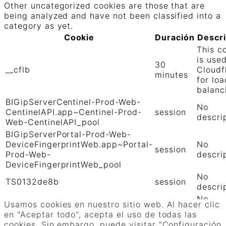
Other uncategorized cookies are those that are
being analyzed and have not been classified into a
category as yet.
Cookie
Duración
Descr
This c
is use
30
__cflb
Cloudf
minutes
for loa
balanc
BIGipServerCentinel-Prod-Web-
No
CentinelAPI.app~Centinel-Prod-
session
descri
Web-CentinelAPI_pool
BIGipServerPortal-Prod-Web-
DeviceFingerprintWeb.app~Portal-
No
session
Prod-Web-
descri
DeviceFingerprintWeb_pool
No
TS0132de8b
session
descri
No
TS01906b0c
session
Usamos cookies en nuestro sitio web. Al hacer clic
descri
en "Aceptar todo", acepta el uso de todas las
GUARDAR Y ACEPTAR
cookies. Sin embargo, puede visitar "Configuración