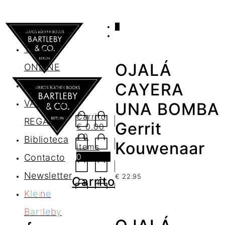
0
AGENDA
TIENDA
OJALÁ
ONLINE
Nosotros
CAYERA
VALES DE
UNA BOMBA
Carrito
REGALO
Gerrit
€
0.00
/ 0
Biblioteca
Kouwenaar
items
0
Contacto
Newsletter
€
22.95
Carrito
K
l
e
i
n
e
B
a
r
t
l
e
b
y