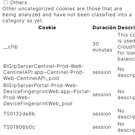
Others
Other uncategorized cookies are those that are
being analyzed and have not been classified into a
category as yet.
Cookie
Duración
Descr
This c
is use
30
__cflb
Cloudf
minutes
for loa
balanc
BIGipServerCentinel-Prod-Web-
No
CentinelAPI.app~Centinel-Prod-
session
descri
Web-CentinelAPI_pool
BIGipServerPortal-Prod-Web-
DeviceFingerprintWeb.app~Portal-
No
session
Prod-Web-
descri
DeviceFingerprintWeb_pool
No
TS0132de8b
session
descri
No
TS01906b0c
session
descri