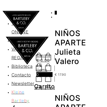
0
AGENDA
TIENDA
NIÑOS
ONLINE
Nosotros
APARTE
VALES DE
Julieta
Carrito
REGALO
Valero
€
0.00
/ 0
Biblioteca
items
0
Contacto
€
17.90
Newsletter
Carrito
K
l
e
i
n
e
NIÑOS
B
a
r
t
l
e
b
y