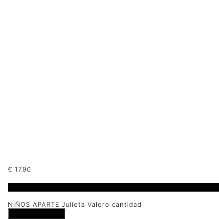
€
17.90
1 disponibles
NIÑOS APARTE Julieta Valero cantidad
Añadir al carrito