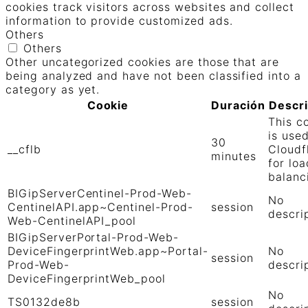
cookies track visitors across websites and collect
information to provide customized ads.
Others
Others
Other uncategorized cookies are those that are
being analyzed and have not been classified into a
category as yet.
Cookie
Duración
Descr
This c
is use
30
__cflb
Cloudf
minutes
for loa
balanc
BIGipServerCentinel-Prod-Web-
No
CentinelAPI.app~Centinel-Prod-
session
descri
Web-CentinelAPI_pool
BIGipServerPortal-Prod-Web-
DeviceFingerprintWeb.app~Portal-
No
session
Prod-Web-
descri
DeviceFingerprintWeb_pool
No
TS0132de8b
session