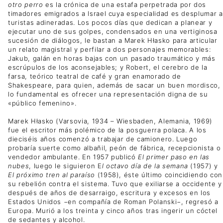
otro perro
es la crónica de una estafa perpetrada por dos
timadores emigrados a Israel cuya especialidad es desplumar a
turistas adineradas. Los pocos días que dedican a planear y
ejecutar uno de sus golpes, condensados en una vertiginosa
sucesión de diálogos, le bastan a Marek Hłasko para articular
un relato magistral y perfilar a dos personajes memorables:
Jakub, galán en horas bajas con un pasado traumático y más
escrúpulos de los aconsejables; y Robert, el cerebro de la
farsa, teórico teatral de café y gran enamorado de
Shakespeare, para quien, además de sacar un buen mordisco,
lo fundamental es ofrecer una representación digna de su
«público femenino».
Marek Hłasko (Varsovia, 1934 – Wiesbaden, Alemania, 1969)
fue el escritor más polémico de la posguerra polaca. A los
dieciséis años comenzó a trabajar de camionero. Luego
probaría suerte como albañil, peón de fábrica, recepcionista o
vendedor ambulante. En 1957 publicó
El primer paso en las
nubes
, luego le siguieron E
l octavo día de la semana
(1957) y
El próximo tren al paraíso
(1958), éste último coincidiendo con
su rebelión contra el sistema. Tuvo que exiliarse a occidente y
después de años de desarraigo, escritura y excesos en los
Estados Unidos −en compañía de Roman Polanski−, regresó a
Europa. Murió a los treinta y cinco años tras ingerir un cóctel
de sedantes y alcohol.