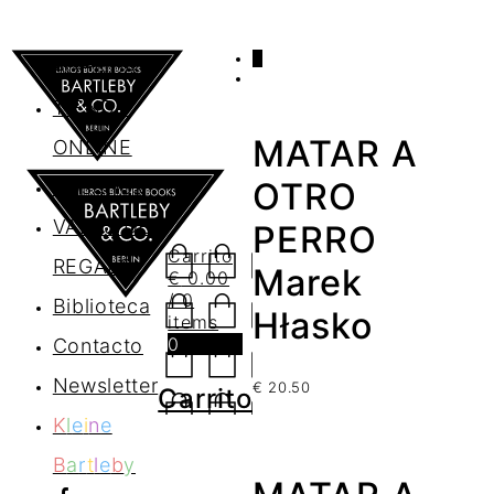
0
AGENDA
TIENDA
MATAR A
ONLINE
Nosotros
OTRO
VALES DE
PERRO
Carrito
REGALO
Marek
€
0.00
/ 0
Biblioteca
Hłasko
items
0
Contacto
Newsletter
€
20.50
Carrito
K
l
e
i
n
e
B
a
r
t
l
e
b
y