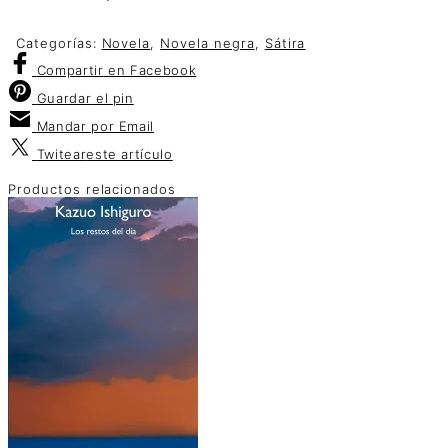
Categorías:
Novela
,
Novela negra
,
Sátira
Compartir
en Facebook
Guardar
el pin
Mandar por
Email
Twitear
este artículo
Productos relacionados