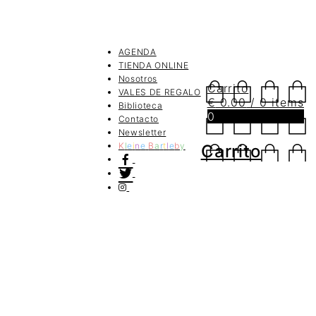
AGENDA
TIENDA ONLINE
Nosotros
Carrito
VALES DE REGALO
€
0.00
/ 0 items
Biblioteca
0
Contacto
Newsletter
K
l
e
i
n
e
B
a
r
t
l
e
b
y
Carrito