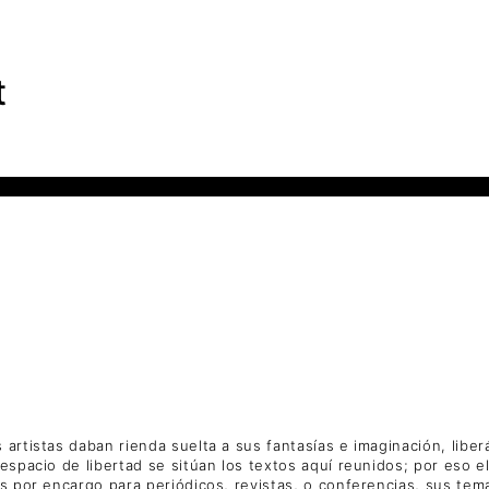
t
 artistas daban rienda suelta a sus fantasías e imaginación, lib
spacio de libertad se sitúan los textos aquí reunidos; por eso el l
s por encargo para periódicos, revistas, o conferencias, sus temas