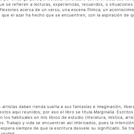
e se refieren a lecturas, experiencias, recuerdos, o situaciones 
flexiones acerca de un verso, una escena fílmica, un acontecimie
s que el azar ha hecho que se encuentren, con la aspiración de 
 artistas daban rienda suelta a sus fantasías e imaginación, libe
extos aquí reunidos; por eso el libro se titula
Marginalia
. Escrito
 los habituales en mis libros de estudio (literatura, mística, ar
les. Trabajo y vida se encuentran así imbricados, pues la intenci
 espera siempre de que la escritura desvele su significado. Se t
 unidad.