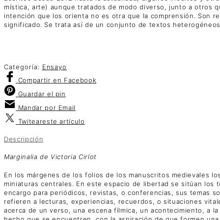
mística, arte) aunque tratados de modo diverso, junto a otros qu
intención que los orienta no es otra que la comprensión. Son re
significado. Se trata así de un conjunto de textos heterogéneo
Categoría:
Ensayo
Compartir
en Facebook
Guardar
el pin
Mandar por
Email
Twitear
este artículo
Descripción
Marginalia de Victoria Cirlot
En los márgenes de los folios de los manuscritos medievales los
miniaturas centrales. En este espacio de libertad se sitúan los t
encargo para periódicos, revistas, o conferencias, sus temas son
refieren a lecturas, experiencias, recuerdos, o situaciones vita
acerca de un verso, una escena fílmica, un acontecimiento, a la
hecho que se encuentren, con la aspiración de que formen una