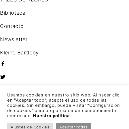
Biblioteca
Contacto
Newsletter
K
l
e
i
n
e
B
a
r
t
l
e
b
y
Usamos cookies en nuestro sitio web. Al hacer clic
en "Aceptar todo", acepta el uso de todas las
cookies. Sin embargo, puede visitar "Configuración
×
de cookies" para proporcionar un consentimiento
What are you looking for?
controlado.
Nuestra política
Ajustes de Cookies
Aceptar todas