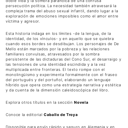
doble vida y la sombra paranoica de una confusa
persecución política. La necesidad también atravesará la
compleja trama del abuso sexual infantil, dando lugar a la
exploración de emociones imposibles como el amor entre
víctima y agresor.
Esta historia indaga en los límites -de la lengua, de la
identidad, de los vínculos- y en aquello que se quiebra
cuando esos bordes se desdibujan. Los personajes de De
Mello están marcados por la pobreza y las relaciones
familiares convulsas, atravesados por la sombra
persistente de las dictaduras del Cono Sur, el desarraigo y
las tensiones de una identidad escindida y a la vez
multiplicada entre fronteras. El texto rompe con el
monolingüismo y experimenta formalmente con el fraseo
del portugués y del portuñol, elaborando un lenguaje
híbrido que opera como una estrategia narrativa y estética
y da cuenta de la dimensión caleidoscópica del libro.
Explora otros títulos en la sección
Novela
Conoce la editorial
Caballo de Troya
Disponible para envío rápido y seguro en Alemania y en