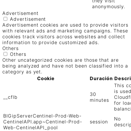
they visit
anonymously.
Advertisement
Advertisement
Advertisement cookies are used to provide visitors
with relevant ads and marketing campaigns. These
cookies track visitors across websites and collect
information to provide customized ads.
Others
Others
Other uncategorized cookies are those that are
being analyzed and have not been classified into a
category as yet.
Cookie
Duración
Descr
This c
is use
30
__cflb
Cloudf
minutes
for loa
balanc
BIGipServerCentinel-Prod-Web-
No
CentinelAPI.app~Centinel-Prod-
session
descri
Web-CentinelAPI_pool