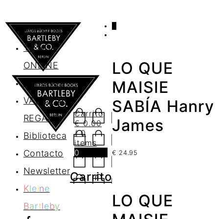
0
AGENDA
TIENDA
LO QUE
ONLINE
Nosotros
MAISIE
VALES DE
SABÍA Hanry
Carrito
REGALO
James
€
0.00
/ 0
Biblioteca
items
0
Contacto
€
24.95
Newsletter
Carrito
K
l
e
i
n
e
LO QUE
B
a
r
t
l
e
b
y