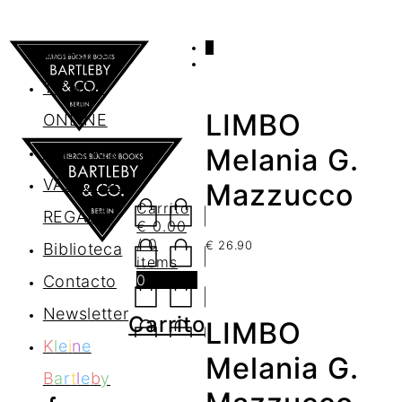
0
AGENDA
TIENDA
LIMBO
ONLINE
Nosotros
Melania G.
VALES DE
Mazzucco
Carrito
REGALO
€
0.00
/ 0
€
26.90
Biblioteca
items
0
Contacto
Newsletter
Carrito
LIMBO
K
l
e
i
n
e
Melania G.
B
a
r
t
l
e
b
y