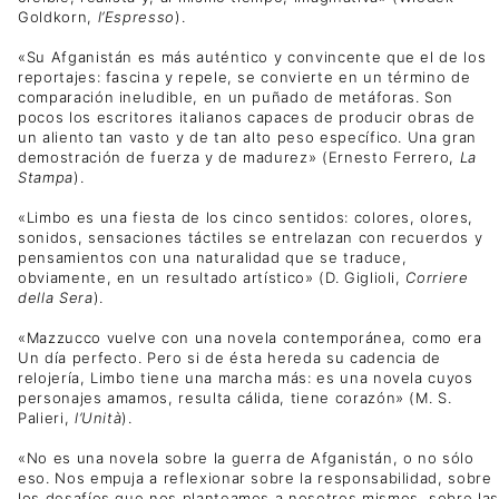
Goldkorn,
l’Espresso
).
«Su Afganistán es más auténtico y convincente que el de los
reportajes: fascina y repele, se convierte en un término de
comparación ineludible, en un puñado de metáforas. Son
pocos los escritores italianos capaces de producir obras de
un aliento tan vasto y de tan alto peso específico. Una gran
demostración de fuerza y de madurez» (Ernesto Ferrero,
La
Stampa
).
«Limbo es una fiesta de los cinco sentidos: colores, olores,
sonidos, sensaciones táctiles se entrelazan con recuerdos y
pensamientos con una naturalidad que se traduce,
obviamente, en un resultado artístico» (D. Giglioli,
Corriere
della Sera
).
«Mazzucco vuelve con una novela contemporánea, como era
Un día perfecto. Pero si de ésta hereda su cadencia de
relojería, Limbo tiene una marcha más: es una novela cuyos
personajes amamos, resulta cálida, tiene corazón» (M. S.
Palieri,
l’Unità
).
«No es una novela sobre la guerra de Afganistán, o no sólo
eso. Nos empuja a reflexionar sobre la responsabilidad, sobre
los desafíos que nos planteamos a nosotros mismos, sobre las