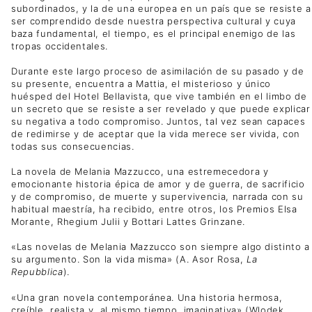
subordinados, y la de una europea en un país que se resiste a
ser comprendido desde nuestra perspectiva cultural y cuya
baza fundamental, el tiempo, es el principal enemigo de las
tropas occidentales.
Durante este largo proceso de asimilación de su pasado y de
su presente, encuentra a Mattia, el misterioso y único
huésped del Hotel Bellavista, que vive también en el limbo de
un secreto que se resiste a ser revelado y que puede explicar
su negativa a todo compromiso. Juntos, tal vez sean capaces
de redimirse y de aceptar que la vida merece ser vivida, con
todas sus consecuencias.
La novela de Melania Mazzucco, una estremecedora y
emocionante historia épica de amor y de guerra, de sacrificio
y de compromiso, de muerte y supervivencia, narrada con su
habitual maestría, ha recibido, entre otros, los Premios Elsa
Morante, Rhegium Julii y Bottari Lattes Grinzane.
«Las novelas de Melania Mazzucco son siempre algo distinto a
su argumento. Son la vida misma» (A. Asor Rosa,
La
Repubblica
).
«Una gran novela contemporánea. Una historia hermosa,
creíble, realista y, al mismo tiempo, imaginativa» (Wlodek