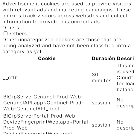
Advertisement cookies are used to provide visitors
with relevant ads and marketing campaigns. These
cookies track visitors across websites and collect
information to provide customized ads.
Others
Others
Other uncategorized cookies are those that are
being analyzed and have not been classified into a
category as yet.
Cookie
Duración
Descr
This c
is use
30
__cflb
Cloudf
minutes
for loa
balanc
BIGipServerCentinel-Prod-Web-
No
CentinelAPI.app~Centinel-Prod-
session
descri
Web-CentinelAPI_pool
BIGipServerPortal-Prod-Web-
DeviceFingerprintWeb.app~Portal-
No
session
Prod-Web-
descri
DeviceFingerprintWeb_pool