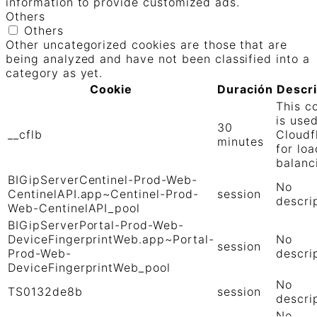
information to provide customized ads.
Others
Others
Other uncategorized cookies are those that are
being analyzed and have not been classified into a
category as yet.
Cookie
Duración
Descr
This c
is use
30
__cflb
Cloudf
minutes
for loa
balanc
BIGipServerCentinel-Prod-Web-
No
CentinelAPI.app~Centinel-Prod-
session
descri
Web-CentinelAPI_pool
BIGipServerPortal-Prod-Web-
DeviceFingerprintWeb.app~Portal-
No
session
Prod-Web-
descri
DeviceFingerprintWeb_pool
No
TS0132de8b
session
descri
No