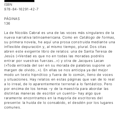
ISBN
978-84-16291-42-7
PÁGINAS
136
La de Nicolás Cabral es una de las voces más singulares de la
nueva narrativa latinoamericana. Como en
Catálogo de formas
,
su primera novela, he aquí una prosa construida mediante una
inflexible depuración y, al mismo tiempo, plural. Dos citas
abren este exigente libro de relatos: una de Santa Teresa de
Jesús («Verdad es que no en todas las moradas podréis
entrar por vuestras fuerzas…») y otra de Jacques Lacan
(«Toda entrada del ser en su morada de palabras supone un
margen de olvido…»). En ellas se nos anticipa ya del mejor
modo un texto hipnótico y fuera de lo común, lleno de voces
y situaciones. Hay relatos en estas páginas que van de lo real
a lo irreal, de lo aparentemente terrenal a lo fantástico. Pero
por encima de los temas –y de la maestría para abordar las
distintas maneras de escribir un cuento– hay algo que
raramente encontramos en la mayoría de escritores del
presente: la huida de lo consabido, el desdén por los lugares
comunes.