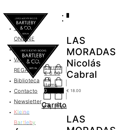
0
AGENDA
TIENDA
LAS
ONLINE
Nosotros
MORADAS
VALES DE
Nicolás
Carrito
REGALO
Cabral
€
0.00
/ 0
Biblioteca
items
0
Contacto
€
18.00
Newsletter
Carrito
K
l
e
i
n
e
LAS
B
a
r
t
l
e
b
y