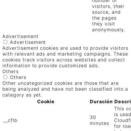
number of
visitors, their
source, and
the pages
they visit
anonymously.
Advertisement
Advertisement
Advertisement cookies are used to provide visitors
with relevant ads and marketing campaigns. These
cookies track visitors across websites and collect
information to provide customized ads.
Others
Others
Other uncategorized cookies are those that are
being analyzed and have not been classified into a
category as yet.
Cookie
Duración
Descr
This c
is use
30
__cflb
Cloudf
minutes
for loa