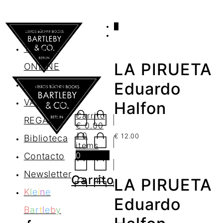
0
AGENDA
TIENDA
LA PIRUETA
ONLINE
Nosotros
Eduardo
VALES DE
Halfon
Carrito
REGALO
€
0.00
/ 0
€
12.00
Biblioteca
items
0
Contacto
Newsletter
Carrito
LA PIRUETA
K
l
e
i
n
e
Eduardo
B
a
r
t
l
e
b
y