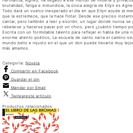
brutalidad, fatiga e inmundicia, la única alegría de Ellyn es Agn
Todo dará un vuelco inesperado el día en que Ellyn acude al me
que la estremece, que la hace flotar. Desde ese preciso instan
cantar, pero también a leer y escribir, un lugar donde nunca se
rebelarse y hacerse pasar por un chico, pero ¿cuánto tiempo p
Escrita con un formidable talento para reflejar el habla de una 
enorme aliento poético, La escuela de canto narra el camino s
mundo bello e injusto en el que un don puede llevarte muy lejo
más amamos.
Categoría:
Novela
Compartir
en Facebook
Guardar
el pin
Mandar por
Email
Twitear
este artículo
Productos relacionados