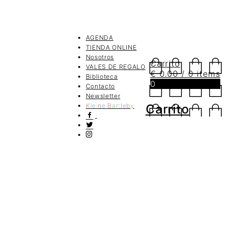
AGENDA
TIENDA ONLINE
Nosotros
Carrito
VALES DE REGALO
€
0.00
/ 0 items
Biblioteca
0
Contacto
Newsletter
K
l
e
i
n
e
B
a
r
t
l
e
b
y
Carrito