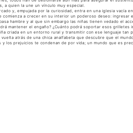
es, a quien la une un vínculo muy especial.
rcado y, empujada por la curiosidad, entra en una iglesia vacía 
te comienza a crecer en su interior un poderoso deseo: ingresar 
 pasa hambre y al que sin embargo las niñas tienen vedado el acce
odrá mantener el engaño? ¿Cuánto podrá soportar esos grilletes 
niña criada en un entorno rural y transmitir con ese lenguaje tan 
in vuelta atrás de una chica analfabeta que descubre que el mun
s y los prejuicios te condenan de por vida; un mundo que es prec