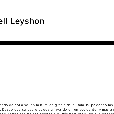
ll Leyshon
jando de sol a sol en la humilde granja de su familia, paleando la
. Desde que su padre quedara inválido en un accidente, y más a
ones, todos han de deslomarse aún más para asegurar el sustent