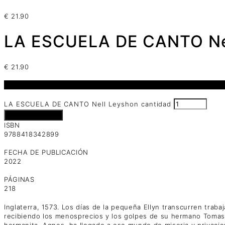
€
21.90
LA ESCUELA DE CANTO Ne
€
21.90
2 disponibles
LA ESCUELA DE CANTO Nell Leyshon cantidad
Añadir al carrito
ISBN
9788418342899
FECHA DE PUBLICACIÓN
2022
PÁGINAS
218
Inglaterra, 1573. Los días de la pequeña Ellyn transcurren traba
recibiendo los menosprecios y los golpes de su hermano Tomas
hermanita, Agnes, ha llegado a ese mundo de miseria y privaci