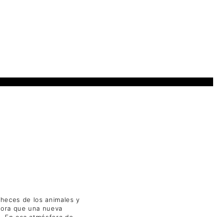
s heces de los animales y
hora que una nueva
o. En esa atmósfera de