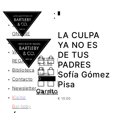
0
AGENDA
TIENDA
LA CULPA
ONLINE
Nosotros
YA NO ES
VALES DE
DE TUS
Carrito
REGALO
PADRES
€
0.00
/ 0
Biblioteca
Sofía Gómez
items
0
Contacto
Pisa
Newsletter
Carrito
K
l
e
i
n
e
€
10.00
B
a
r
t
l
e
b
y