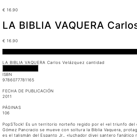
€
16.90
LA BIBLIA VAQUERA Carlo
€
16.90
1 disponibles
LA BIBLIA VAQUERA Carlos Velázquez cantidad
Añadir al carrito
ISBN
9786077781165
FECHA DE PUBLICACIÓN
2011
PÁGINAS
106
PopSTock! Es un territorio norteño regido por el «el triunfo de
Gómez Pancracio se mueve con soltura la Biblia Vaquera, protag
es el talismán del Espanto Jr., «luchador diyei santero fanático 