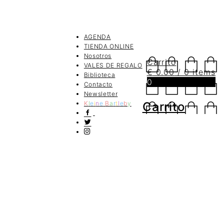
AGENDA
TIENDA ONLINE
Nosotros
Carrito
VALES DE REGALO
€
0.00
/ 0 items
Biblioteca
0
Contacto
Newsletter
K
l
e
i
n
e
B
a
r
t
l
e
b
y
Carrito