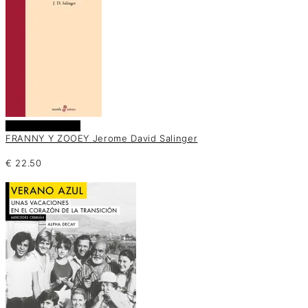
Añadir al carrito
FRANNY Y ZOOEY Jerome David Salinger
€
22.50