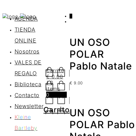
0
AGENDA
TIENDA
UN OSO
ONLINE
Nosotros
POLAR
VALES DE
Pablo Natale
Carrito
REGALO
€
0.00
/ 0
€
9.00
Biblioteca
items
0
Contacto
Newsletter
Carrito
UN OSO
K
l
e
i
n
e
POLAR Pablo
B
a
r
t
l
e
b
y