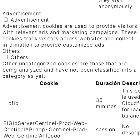
they visit
anonymously.
Advertisement
Advertisement
Advertisement cookies are used to provide visitors
with relevant ads and marketing campaigns. These
cookies track visitors across websites and collect
information to provide customized ads.
Others
Others
Other uncategorized cookies are those that are
being analyzed and have not been classified into a
category as yet.
Cookie
Duración
Descr
This c
is use
30
__cflb
Cloudf
minutes
for loa
balanc
BIGipServerCentinel-Prod-Web-
No
CentinelAPI.app~Centinel-Prod-
session
descri
Web-CentinelAPI_pool