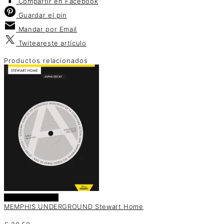
Compartir
en Facebook
Guardar
el pin
Mandar por
Email
Twitear
este artículo
Productos relacionados
Añadir al carrito
MEMPHIS UNDERGROUND Stewart Home