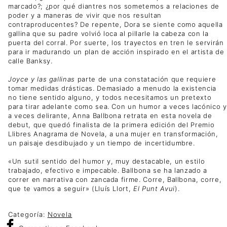
marcado?; ¿por qué diantres nos sometemos a relaciones de
poder y a maneras de vivir que nos resultan
contraproducentes? De repente, Dora se siente como aquella
gallina que su padre volvió loca al pillarle la cabeza con la
puerta del corral. Por suerte, los trayectos en tren le servirán
para ir madurando un plan de acción inspirado en el artista de
calle Banksy.
Joyce y las gallinas
parte de una constatación que requiere
tomar medidas drásticas. Demasiado a menudo la existencia
no tiene sentido alguno, y todos necesitamos un pretexto
para tirar adelante como sea. Con un humor a veces lacónico y
a veces delirante, Anna Ballbona retrata en esta novela de
debut, que quedó finalista de la primera edición del Premio
Llibres Anagrama de Novela, a una mujer en transformación,
un paisaje desdibujado y un tiempo de incertidumbre.
«Un sutil sentido del humor y, muy destacable, un estilo
trabajado, efectivo e impecable. Ballbona se ha lanzado a
correr en narrativa con zancada firme. Corre, Ballbona, corre,
que te vamos a seguir» (Lluís Llort,
El Punt Avui
).
Categoría:
Novela