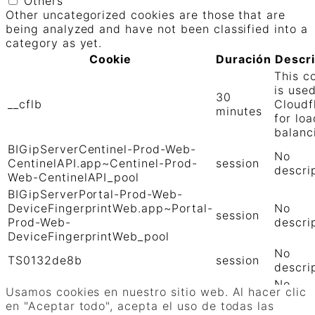
Others
Other uncategorized cookies are those that are
being analyzed and have not been classified into a
category as yet.
Cookie
Duración
Descr
This c
is use
30
__cflb
Cloudf
minutes
for loa
balanc
BIGipServerCentinel-Prod-Web-
No
CentinelAPI.app~Centinel-Prod-
session
descri
Web-CentinelAPI_pool
BIGipServerPortal-Prod-Web-
DeviceFingerprintWeb.app~Portal-
No
session
Prod-Web-
descri
DeviceFingerprintWeb_pool
No
TS0132de8b
session
descri
No
TS01906b0c
session
Usamos cookies en nuestro sitio web. Al hacer clic
descri
en "Aceptar todo", acepta el uso de todas las
GUARDAR Y ACEPTAR