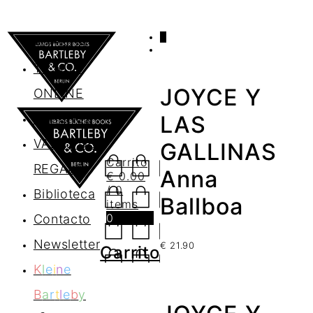
0
AGENDA
TIENDA
JOYCE Y
ONLINE
Nosotros
LAS
VALES DE
GALLINAS
Carrito
REGALO
Anna
€
0.00
/ 0
Biblioteca
Ballboa
items
0
Contacto
Newsletter
€
21.90
Carrito
K
l
e
i
n
e
B
a
r
t
l
e
b
y