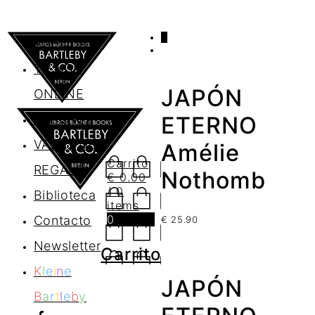
0
AGENDA
TIENDA
JAPÓN
ONLINE
Nosotros
ETERNO
VALES DE
Amélie
Carrito
REGALO
Nothomb
€
0.00
/ 0
Biblioteca
items
0
Contacto
€
25.90
Newsletter
Carrito
K
l
e
i
n
e
JAPÓN
B
a
r
t
l
e
b
y