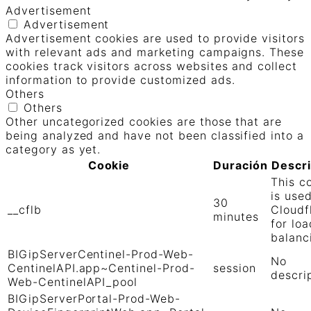
Advertisement
Advertisement
Advertisement cookies are used to provide visitors
with relevant ads and marketing campaigns. These
cookies track visitors across websites and collect
information to provide customized ads.
Others
Others
Other uncategorized cookies are those that are
being analyzed and have not been classified into a
category as yet.
Cookie
Duración
Descr
This c
is use
30
__cflb
Cloudf
minutes
for loa
balanc
BIGipServerCentinel-Prod-Web-
No
CentinelAPI.app~Centinel-Prod-
session
descri
Web-CentinelAPI_pool
BIGipServerPortal-Prod-Web-