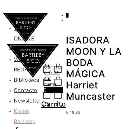
0
AGENDA
TIENDA
ISADORA
ONLINE
Nosotros
MOON Y LA
VALES DE
BODA
Carrito
REGALO
MÁGICA
€
0.00
/ 0
Biblioteca
Harriet
items
0
Contacto
Muncaster
Newsletter
Carrito
K
l
e
i
n
e
€
19.95
B
a
r
t
l
e
b
y