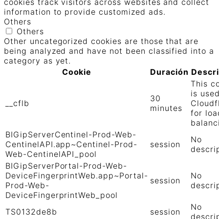
cookies track visitors across websites and collect
information to provide customized ads.
Others
Others
Other uncategorized cookies are those that are
being analyzed and have not been classified into a
category as yet.
Cookie
Duración
Descr
This c
is use
30
__cflb
Cloudf
minutes
for loa
balanc
BIGipServerCentinel-Prod-Web-
No
CentinelAPI.app~Centinel-Prod-
session
descri
Web-CentinelAPI_pool
BIGipServerPortal-Prod-Web-
DeviceFingerprintWeb.app~Portal-
No
session
Prod-Web-
descri
DeviceFingerprintWeb_pool
No
TS0132de8b
session
descri