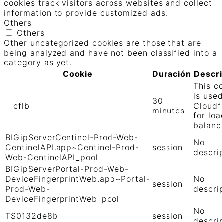
cookies track visitors across websites and collect
information to provide customized ads.
Others
Others
Other uncategorized cookies are those that are
being analyzed and have not been classified into a
category as yet.
Cookie
Duración
Descr
This c
is use
30
__cflb
Cloudf
minutes
for loa
balanc
BIGipServerCentinel-Prod-Web-
No
CentinelAPI.app~Centinel-Prod-
session
descri
Web-CentinelAPI_pool
BIGipServerPortal-Prod-Web-
DeviceFingerprintWeb.app~Portal-
No
session
Prod-Web-
descri
DeviceFingerprintWeb_pool
No
TS0132de8b
session
descri