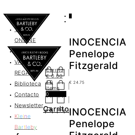
0
AGENDA
TIENDA
INOCENCIA
ONLINE
Nosotros
Penelope
VALES DE
Fitzgerald
Carrito
REGALO
€
0.00
/ 0
€
24.75
Biblioteca
items
0
Contacto
Newsletter
Carrito
INOCENCIA
K
l
e
i
n
e
Penelope
B
a
r
t
l
e
b
y