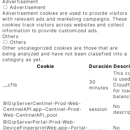
Advertisement
Advertisement
Advertisement cookies are used to provide visitors
with relevant ads and marketing campaigns. These
cookies track visitors across websites and collect
information to provide customized ads.
Others
Others
Other uncategorized cookies are those that are
being analyzed and have not been classified into a
category as yet.
Cookie
Duración
Descr
This c
is use
30
__cflb
Cloudf
minutes
for loa
balanc
BIGipServerCentinel-Prod-Web-
No
CentinelAPI.app~Centinel-Prod-
session
descri
Web-CentinelAPI_pool
BIGipServerPortal-Prod-Web-
DeviceFingerprintWeb.app~Portal-
No