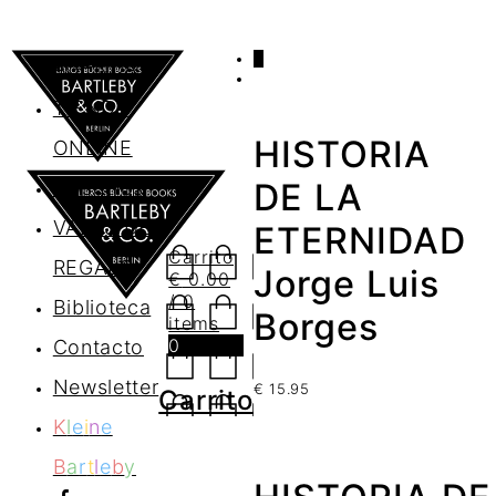
0
AGENDA
TIENDA
HISTORIA
ONLINE
Nosotros
DE LA
VALES DE
ETERNIDAD
Carrito
REGALO
Jorge Luis
€
0.00
/ 0
Biblioteca
Borges
items
0
Contacto
Newsletter
€
15.95
Carrito
K
l
e
i
n
e
B
a
r
t
l
e
b
y