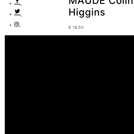
MAUDE Colin
Higgins
€
16.50