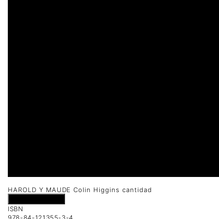
1 disponibles
HAROLD Y MAUDE Colin Higgins cantidad
Añadir al carrito
ISBN
978-84-121355-3-4