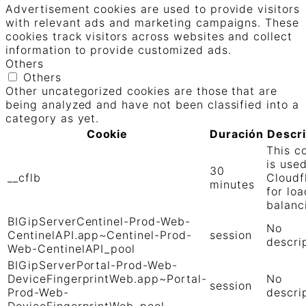
Advertisement cookies are used to provide visitors
with relevant ads and marketing campaigns. These
cookies track visitors across websites and collect
information to provide customized ads.
Others
Others
Other uncategorized cookies are those that are
being analyzed and have not been classified into a
category as yet.
Cookie
Duración
Descr
This c
is use
30
__cflb
Cloudf
minutes
for loa
balanc
BIGipServerCentinel-Prod-Web-
No
CentinelAPI.app~Centinel-Prod-
session
descri
Web-CentinelAPI_pool
BIGipServerPortal-Prod-Web-
DeviceFingerprintWeb.app~Portal-
No
session
Prod-Web-
descri
DeviceFingerprintWeb_pool