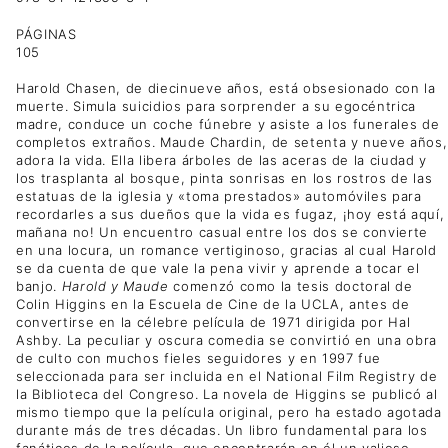
PÁGINAS
105
Harold Chasen, de diecinueve años, está obsesionado con la
muerte. Simula suicidios para sorprender a su egocéntrica
madre, conduce un coche fúnebre y asiste a los funerales de
completos extraños. Maude Chardin, de setenta y nueve años,
adora la vida. Ella libera árboles de las aceras de la ciudad y
los trasplanta al bosque, pinta sonrisas en los rostros de las
estatuas de la iglesia y «toma prestados» automóviles para
recordarles a sus dueños que la vida es fugaz, ¡hoy está aquí,
mañana no! Un encuentro casual entre los dos se convierte
en una locura, un romance vertiginoso, gracias al cual Harold
se da cuenta de que vale la pena vivir y aprende a tocar el
banjo.
Harold y Maude
comenzó como la tesis doctoral de
Colin Higgins en la Escuela de Cine de la UCLA, antes de
convertirse en la célebre película de 1971 dirigida por Hal
Ashby. La peculiar y oscura comedia se convirtió en una obra
de culto con muchos fieles seguidores y en 1997 fue
seleccionada para ser incluida en el National Film Registry de
la Biblioteca del Congreso. La novela de Higgins se publicó al
mismo tiempo que la película original, pero ha estado agotada
durante más de tres décadas. Un libro fundamental para los
fanáticos de la película, que encontrarán en él un valioso