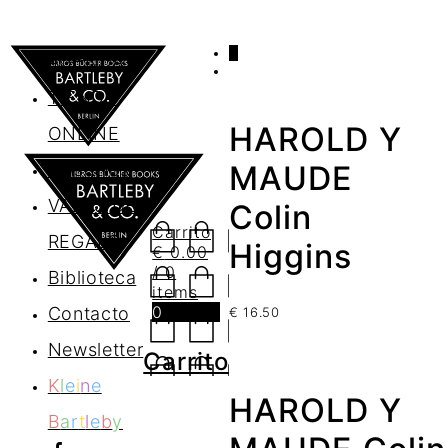
0
AGENDA
TIENDA
HAROLD Y
ONLINE
Nosotros
MAUDE
VALES DE
Colin
Carrito
REGALO
Higgins
€
0.00
/ 0
Biblioteca
items
0
Contacto
€
16.50
Newsletter
Carrito
K
l
e
i
n
e
HAROLD Y
B
a
r
t
l
e
b
y