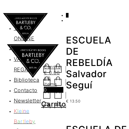
0
AGENDA
TIENDA
ESCUELA
ONLINE
Nosotros
DE
VALES DE
REBELDÍA
Carrito
REGALO
Salvador
€
0.00
/ 0
Biblioteca
Seguí
items
0
Contacto
Newsletter
€
13.50
Carrito
K
l
e
i
n
e
B
a
r
t
l
e
b
y