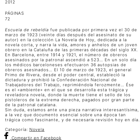
2012
PÁGINAS
72
Escuela de rebeldía
fue publicada por primera vez el 30 de
marzo de 1923 (veinte días después del asesinato de su
autor) en la colección La Novela de Hoy, dedicada a la
novela corta, y narra la vida, amores y anhelos de un joven
obrero en la Cataluña de las primeras décadas del siglo XX.
En Barcelona, entre 1914 y 1921, el número de obreros
asesinados por la patronal ascendió a 523… En un solo día
los médicos barceloneses efectuaron 36 autopsias de
obreros asesinados… El 10 de marzo de 1923, el general
Primo de Rivera, desde el poder central, estableció la
dictadura y prohibió la Confederación Nacional de
Trabajadores del Trabajo, reprimiéndola ferozmente… Ése
es el «ambiente» en el que se desarrolla esta trágica y
reveladora novela, donde la muerte tiene el sello de los
pistoleros de la extrema derecha, pagados por gran parte
de la patronal catalana.
Sin duda, estamos ante una pieza narrativa interesantísima,
a la vez que documento esencial sobre una época tan
trágica como fascinante, y de necesaria revisión hoy en día.
Categoría:
Novela
Compartir
en Facebook