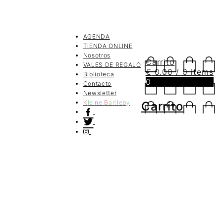
AGENDA
TIENDA ONLINE
Nosotros
Carrito
VALES DE REGALO
€
0.00
/ 0 items
Biblioteca
0
Contacto
Newsletter
K
l
e
i
n
e
B
a
r
t
l
e
b
y
Carrito