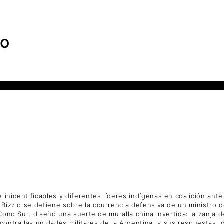
io
 inidentificables y diferentes líderes indígenas en coalición ant
 Bizzio se detiene sobre la ocurrencia defensiva de un ministro d
Cono Sur, diseñó una suerte de muralla china invertida: la zanja d
ontra las unidades militares de la Argentina, y sus respuestas,