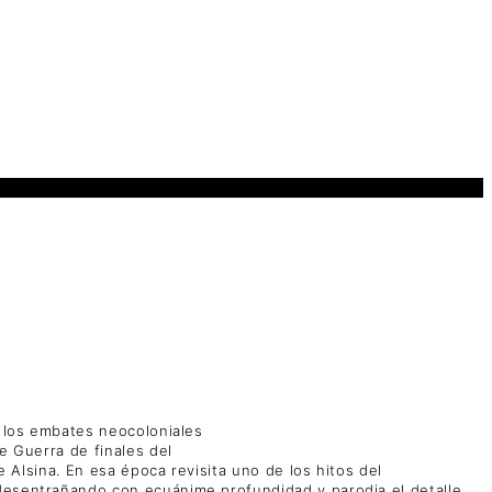
e los embates neocoloniales
e Guerra de finales del
e Alsina. En esa época revisita uno de los hitos del
 desentrañando con ecuánime profundidad y parodia el detalle