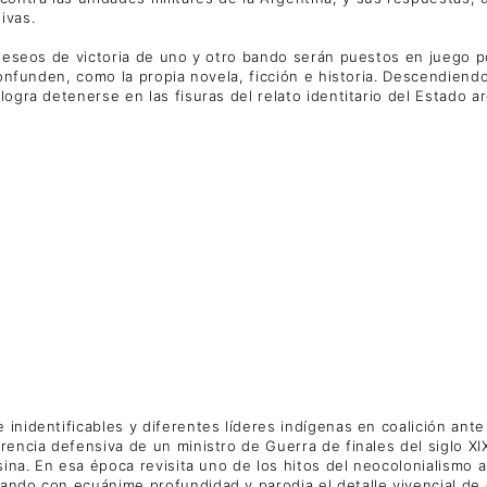
ivas.
s deseos de victoria de uno y otro bando serán puestos en juego p
confunden, como la propia novela, ficción e historia. Descendiendo
 logra detenerse en las fisuras del relato identitario del Estado
 inidentificables y diferentes líderes indígenas en coalición ant
rencia defensiva de un ministro de Guerra de finales del siglo XI
Alsina. En esa época revisita uno de los hitos del neocolonialismo
ñando con ecuánime profundidad y parodia el detalle vivencial de