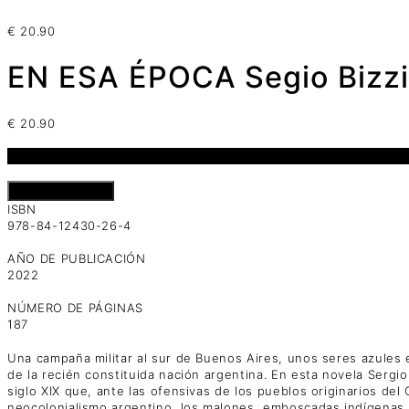
€
20.90
EN ESA ÉPOCA Segio Bizz
€
20.90
1 disponibles
EN
Añadir al carrito
ESA
ISBN
ÉPOCA
978-84-12430-26-4
Segio
Bizzio
AÑO DE PUBLICACIÓN
cantidad
2022
NÚMERO DE PÁGINAS
187
Una campaña militar al sur de Buenos Aires, unos seres azules e
de la recién constituida nación argentina. En esta novela Sergio
siglo XIX que, ante las ofensivas de los pueblos originarios del 
neocolonialismo argentino, los malones, emboscadas indígenas c