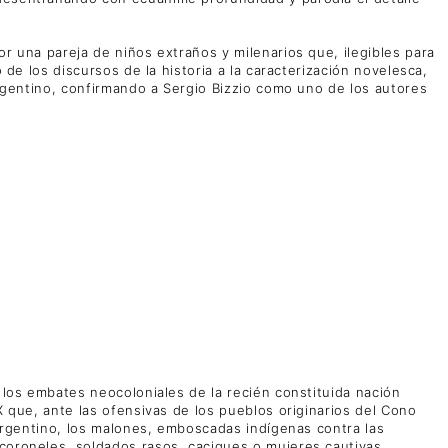
or una pareja de niños extraños y milenarios que, ilegibles para
 de los discursos de la historia a la caracterización novelesca,
 argentino, confirmando a Sergio Bizzio como uno de los autores
e los embates neocoloniales de la recién constituida nación
X que, ante las ofensivas de los pueblos originarios del Cono
 argentino, los malones, emboscadas indígenas contra las
 coroneles, soldados rasos, caciques o mujeres cautivas.