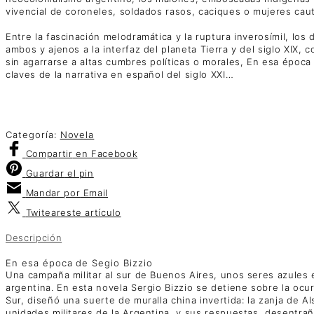
vivencial de coroneles, soldados rasos, caciques o mujeres caut
Entre la fascinación melodramática y la ruptura inverosímil, lo
ambos y ajenos a la interfaz del planeta Tierra y del siglo XIX, 
sin agarrarse a altas cumbres políticas o morales, En esa época
claves de la narrativa en español del siglo XXI…
Categoría:
Novela
Compartir
en Facebook
Guardar
el pin
Mandar por
Email
Twitear
este artículo
Descripción
En esa época de Segio Bizzio
Una campaña militar al sur de Buenos Aires, unos seres azules e
argentina. En esta novela Sergio Bizzio se detiene sobre la ocur
Sur, diseñó una suerte de muralla china invertida: la zanja de 
unidades militares de la Argentina, y sus respuestas, desentra