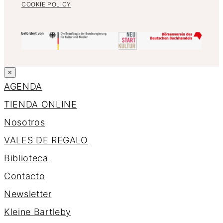
COOKIE POLICY
×
AGENDA
TIENDA ONLINE
Nosotros
VALES DE REGALO
Biblioteca
Contacto
Newsletter
K
l
e
i
n
e
B
a
r
t
l
e
b
y