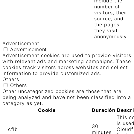
include the
number of
visitors, their
source, and
the pages
they visit
anonymously.
Advertisement
Advertisement
Advertisement cookies are used to provide visitors
with relevant ads and marketing campaigns. These
cookies track visitors across websites and collect
information to provide customized ads.
Others
Others
Other uncategorized cookies are those that are
being analyzed and have not been classified into a
category as yet.
Cookie
Duración
Descr
This c
is use
30
__cflb
Cloudf
minutes