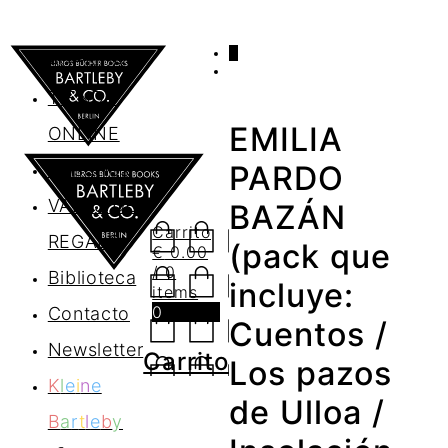
0
AGENDA
TIENDA
EMILIA
ONLINE
Nosotros
PARDO
VALES DE
BAZÁN
Carrito
REGALO
(pack que
€
0.00
/ 0
Biblioteca
incluye:
items
0
Contacto
Cuentos /
Newsletter
Carrito
Los pazos
K
l
e
i
n
e
de Ulloa /
B
a
r
t
l
e
b
y