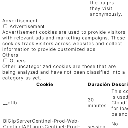
the pages
they visit
anonymously.
Advertisement
Advertisement
Advertisement cookies are used to provide visitors
with relevant ads and marketing campaigns. These
cookies track visitors across websites and collect
information to provide customized ads.
Others
Others
Other uncategorized cookies are those that are
being analyzed and have not been classified into a
category as yet.
Cookie
Duración
Descr
This c
is use
30
__cflb
Cloudf
minutes
for loa
balanc
BIGipServerCentinel-Prod-Web-
No
CentinelAPI.app~Centinel-Prod-
session