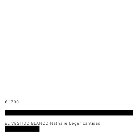
€
17.90
1 disponibles
EL VESTIDO BLANCO Nathalie Léger cantidad
Añadir al carrito