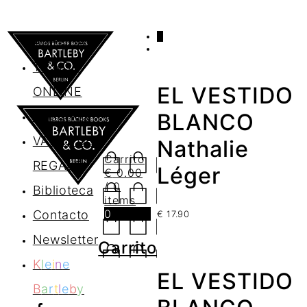
0
AGENDA
TIENDA
EL VESTIDO
ONLINE
Nosotros
BLANCO
VALES DE
Nathalie
Carrito
REGALO
Léger
€
0.00
/ 0
Biblioteca
items
0
Contacto
€
17.90
Newsletter
Carrito
K
l
e
i
n
e
EL VESTIDO
B
a
r
t
l
e
b
y