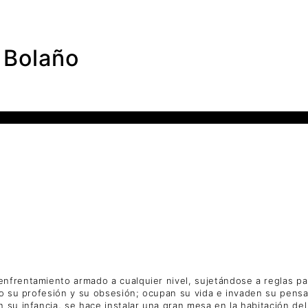
 Bolaño
enfrentamiento armado a cualquier nivel, sujetándose a reglas p
po su profesión y su obsesión; ocupan su vida e invaden su pensam
 su infancia, se hace instalar una gran mesa en la habitación del