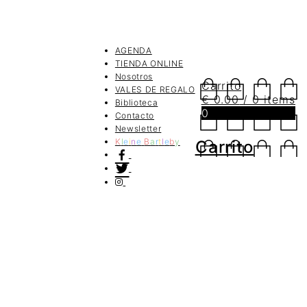
AGENDA
TIENDA ONLINE
Nosotros
Carrito
VALES DE REGALO
€
0.00
/ 0 items
Biblioteca
0
Contacto
Newsletter
K
l
e
i
n
e
B
a
r
t
l
e
b
y
Carrito