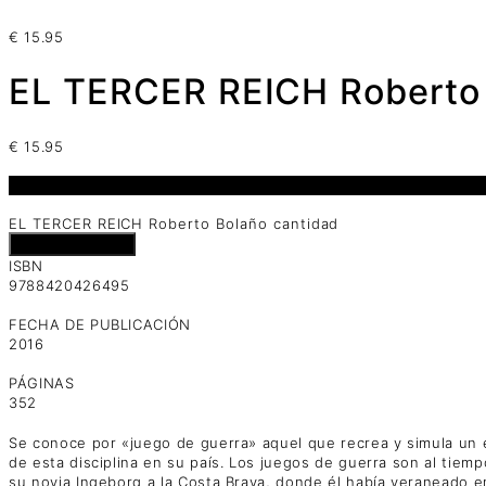
€
15.95
EL TERCER REICH Roberto
€
15.95
1 disponibles
EL TERCER REICH Roberto Bolaño cantidad
Añadir al carrito
ISBN
9788420426495
FECHA DE PUBLICACIÓN
2016
PÁGINAS
352
Se conoce por «juego de guerra» aquel que recrea y simula un 
de esta disciplina en su país. Los juegos de guerra son al tiem
su novia Ingeborg a la Costa Brava, donde él había veraneado en