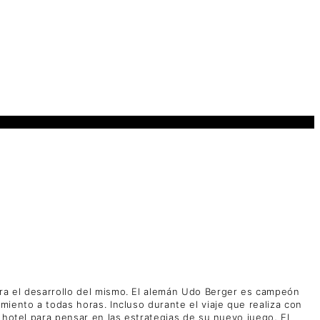
ara el desarrollo del mismo. El alemán Udo Berger es campeón
iento a todas horas. Incluso durante el viaje que realiza con
 hotel para pensar en las estrategias de su nuevo juego, El