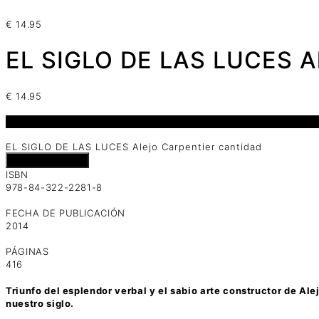
€
14.95
EL SIGLO DE LAS LUCES Al
€
14.95
1 disponibles
EL SIGLO DE LAS LUCES Alejo Carpentier cantidad
Añadir al carrito
ISBN
978-84-322-2281-8
FECHA DE PUBLICACIÓN
2014
PÁGINAS
416
Triunfo del esplendor verbal y el sabio arte constructor de Ale
nuestro siglo.