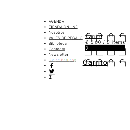
AGENDA
TIENDA ONLINE
Nosotros
Carrito
VALES DE REGALO
€
0.00
/ 0 items
Biblioteca
0
Contacto
Newsletter
K
l
e
i
n
e
B
a
r
t
l
e
b
y
Carrito