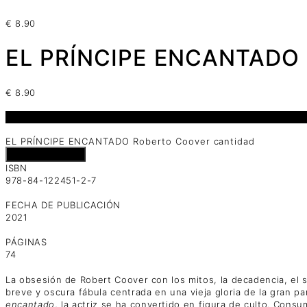
€
8.90
EL PRÍNCIPE ENCANTADO 
€
8.90
1 disponibles
EL PRÍNCIPE ENCANTADO Roberto Coover cantidad
Añadir al carrito
ISBN
978-84-122451-2-7
FECHA DE PUBLICACIÓN
2021
PÁGINAS
74
La obsesión de Robert Coover con los mitos, la decadencia, el 
breve y oscura fábula centrada en una vieja gloria de la gran p
encantado
, la actriz se ha convertido en figura de culto. Cons