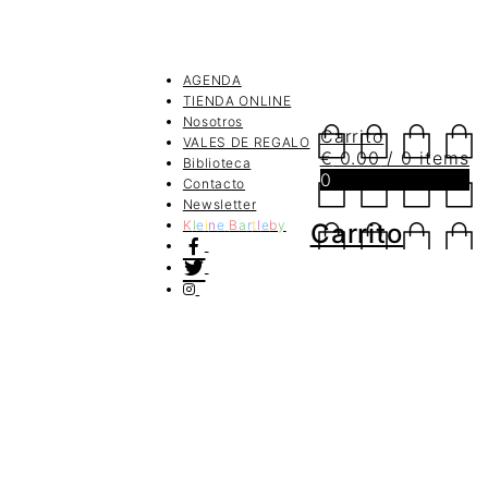
AGENDA
TIENDA ONLINE
Nosotros
Carrito
VALES DE REGALO
€
0.00
/ 0 items
Biblioteca
0
Contacto
Newsletter
K
l
e
i
n
e
B
a
r
t
l
e
b
y
Carrito