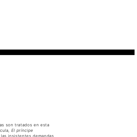
mas son tratados en esta
ícula,
El príncipe
r las insistentes demandas