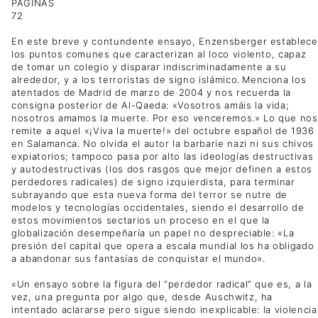
PÁGINAS
72
En este breve y contundente ensayo, Enzensberger establece
los puntos comunes que caracterizan al loco violento, capaz
de tomar un colegio y disparar indiscriminadamente a su
alrededor, y a los terroristas de signo islámico. Menciona los
atentados de Madrid de marzo de 2004 y nos recuerda la
consigna posterior de Al-Qaeda: «Vosotros amáis la vida;
nosotros amamos la muerte. Por eso venceremos.» Lo que nos
remite a aquel «¡Viva la muerte!» del octubre español de 1936
en Salamanca. No olvida el autor la barbarie nazi ni sus chivos
expiatorios; tampoco pasa por alto las ideologías destructivas
y autodestructivas (los dos rasgos que mejor definen a estos
perdedores radicales) de signo izquierdista, para terminar
subrayando que esta nueva forma del terror se nutre de
modelos y tecnologías occidentales, siendo el desarrollo de
estos movimientos sectarios un proceso en el que la
globalización desempeñaría un papel no despreciable: «La
presión del capital que opera a escala mundial los ha obligado
a abandonar sus fantasías de conquistar el mundo».
«Un ensayo sobre la figura del “perdedor radical” que es, a la
vez, una pregunta por algo que, desde Auschwitz, ha
intentado aclararse pero sigue siendo inexplicable: la violencia