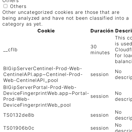
Others
Others
Other uncategorized cookies are those that are
being analyzed and have not been classified into a
category as yet.
Cookie
Duración
Descr
This c
is use
30
__cflb
Cloudf
minutes
for loa
balanc
BIGipServerCentinel-Prod-Web-
No
CentinelAPI.app~Centinel-Prod-
session
descri
Web-CentinelAPI_pool
BIGipServerPortal-Prod-Web-
DeviceFingerprintWeb.app~Portal-
No
session
Prod-Web-
descri
DeviceFingerprintWeb_pool
No
TS0132de8b
session
descri
No
TS01906b0c
session
descri