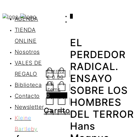
0
AGENDA
TIENDA
EL
ONLINE
Nosotros
PERDEDOR
VALES DE
RADICAL.
Carrito
REGALO
ENSAYO
€
0.00
/ 0
Biblioteca
SOBRE LOS
items
0
Contacto
HOMBRES
Newsletter
Carrito
DEL TERROR
K
l
e
i
n
e
Hans
B
a
r
t
l
e
b
y