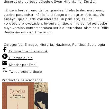
desprovista de todo cálculo». Sven Hillenkamp,
Die Zeit
«Enzensberger, uno de los grandes intelectuales europeos,
vuelve para echar más leña al fuego en un gran debate… Su
ensayo, que puede considerarse un panfleto, es una
verdadera provocación. Inventa un tipo universal (el perdedor)
cuya versión contemporánea sería el terrorista islámico.» Odile
Benyahia-Kouider,
Libération
Categorías:
Ensayo
,
Historia
,
Nazismo
,
Política
,
Sociología
Compartir
en Facebook
Guardar
el pin
Mandar por
Email
Twitear
este artículo
Productos relacionados