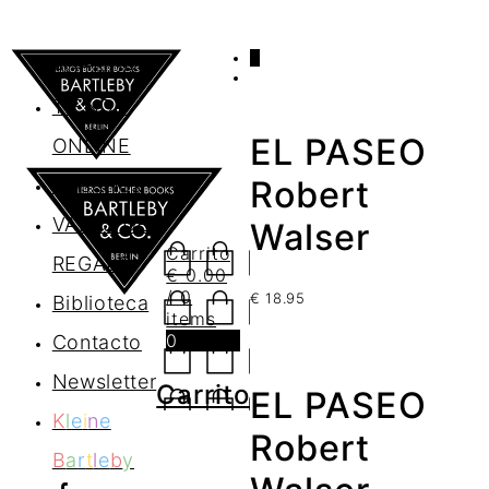
0
AGENDA
TIENDA
EL PASEO
ONLINE
Nosotros
Robert
VALES DE
Walser
Carrito
REGALO
€
0.00
/ 0
€
18.95
Biblioteca
items
0
Contacto
Newsletter
Carrito
EL PASEO
K
l
e
i
n
e
Robert
B
a
r
t
l
e
b
y