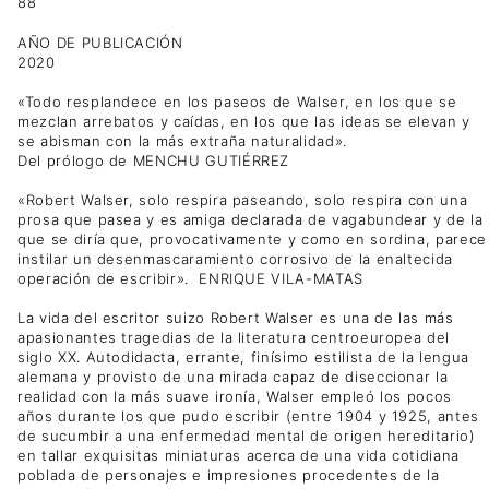
88
AÑO DE PUBLICACIÓN
2020
«Todo resplandece en los paseos de Walser, en los que se
mezclan arrebatos y caídas, en los que las ideas se elevan y
se abisman con la más extraña naturalidad».
Del prólogo de MENCHU GUTIÉRREZ
«Robert Walser, solo respira paseando, solo respira con una
prosa que pasea y es amiga declarada de vagabundear y de la
que se diría que, provocativamente y como en sordina, parece
instilar un desenmascaramiento corrosivo de la enaltecida
operación de escribir». ENRIQUE VILA-MATAS
La vida del escritor suizo Robert Walser es una de las más
apasionantes tragedias de la literatura centroeuropea del
siglo XX. Autodidacta, errante, finísimo estilista de la lengua
alemana y provisto de una mirada capaz de diseccionar la
realidad con la más suave ironía, Walser empleó los pocos
años durante los que pudo escribir (entre 1904 y 1925, antes
de sucumbir a una enfermedad mental de origen hereditario)
en tallar exquisitas miniaturas acerca de una vida cotidiana
poblada de personajes e impresiones procedentes de la