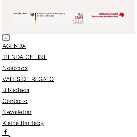
×
AGENDA
TIENDA ONLINE
Nosotros
VALES DE REGALO
Biblioteca
Contacto
Newsletter
K
l
e
i
n
e
B
a
r
t
l
e
b
y