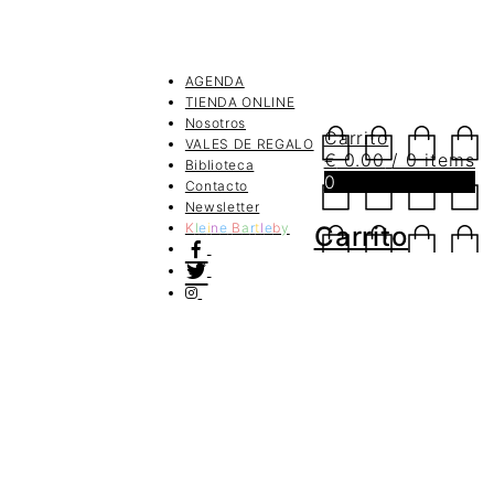
AGENDA
TIENDA ONLINE
Nosotros
Carrito
VALES DE REGALO
€
0.00
/ 0 items
Biblioteca
0
Contacto
Newsletter
K
l
e
i
n
e
B
a
r
t
l
e
b
y
Carrito