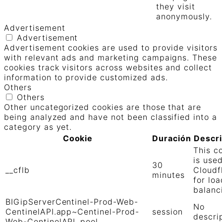
they visit
anonymously.
Advertisement
Advertisement
Advertisement cookies are used to provide visitors
with relevant ads and marketing campaigns. These
cookies track visitors across websites and collect
information to provide customized ads.
Others
Others
Other uncategorized cookies are those that are
being analyzed and have not been classified into a
category as yet.
Cookie
Duración
Descr
This c
is use
30
__cflb
Cloudf
minutes
for loa
balanc
BIGipServerCentinel-Prod-Web-
No
CentinelAPI.app~Centinel-Prod-
session
descri
Web-CentinelAPI_pool