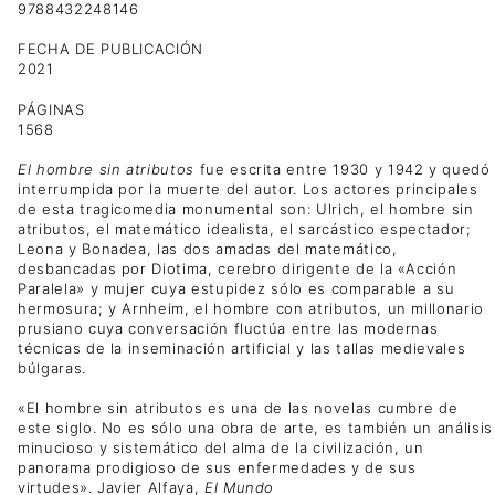
9788432248146
FECHA DE PUBLICACIÓN
2021
PÁGINAS
1568
El hombre sin atributos
fue escrita entre 1930 y 1942 y quedó
interrumpida por la muerte del autor. Los actores principales
de esta tragicomedia monumental son: Ulrich, el hombre sin
atributos, el matemático idealista, el sarcástico espectador;
Leona y Bonadea, las dos amadas del matemático,
desbancadas por Diotima, cerebro dirigente de la «Acción
Paralela» y mujer cuya estupidez sólo es comparable a su
hermosura; y Arnheim, el hombre con atributos, un millonario
prusiano cuya conversación fluctúa entre las modernas
técnicas de la inseminación artificial y las tallas medievales
búlgaras.
«El hombre sin atributos es una de las novelas cumbre de
este siglo. No es sólo una obra de arte, es también un análisis
minucioso y sistemático del alma de la civilización, un
panorama prodigioso de sus enfermedades y de sus
virtudes». Javier Alfaya,
El Mundo