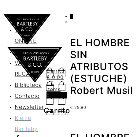
0
AGENDA
TIENDA
EL HOMBRE
ONLINE
Nosotros
SIN
VALES DE
ATRIBUTOS
Carrito
REGALO
(ESTUCHE)
€
0.00
/ 0
Biblioteca
Robert Musil
items
0
Contacto
Newsletter
€
29.90
Carrito
K
l
e
i
n
e
B
a
r
t
l
e
b
y