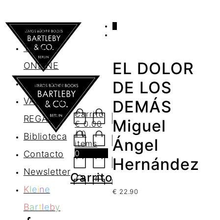
0
AGENDA
TIENDA
EL DOLOR
ONLINE
Nosotros
DE LOS
VALES DE
DEMÁS
Carrito
REGALO
Miguel
€
0.00
/ 0
Biblioteca
Ángel
items
0
Contacto
Hernández
Newsletter
Carrito
K
l
e
i
n
e
€
22.90
B
a
r
t
l
e
b
y