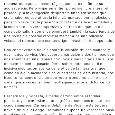
reconstruir aquella noche trágica que marcó el fin de su
adolescencia. Pero viajar en el tiempo es siempre alterar el
pasado, y la investigación despertará unos fantasmas que
creía haber dejado atrás: la infancia marcada por la Iglesia, el
pecado y la culpa; la presencia constante de la enfermedad y
la muerte; el universo opresivo y cerrado del que un día
consiguió salir. Y con ellos emergerá también la experiencia de
una nostalgia contradictoria: la memoria de una felicidad
velada, el reencuentro con un origen injustamente sepultado.
Una conmovedora novela sobre la colisión de dos mundos y
dos modos de vida. Una soberbia narración a dos tiempos que
nos adentra en una España profunda e inexplorada. Un ajuste
de cuentas con el pasado. Pero, sobre todo, una sutil e
incisiva meditación acerca de la ética de la literatura, que,
como en algún momento dice el narrador de esta historia, nos
hace tomar conciencia de que «escribiendo no siempre se
gana, que a veces también naufragamos ante el dolor de los
demás».
Descarnada y honesta, a medio camino entre el thriller
policiaco y la confesión autobiográfica, con ecos de autores
como Emmanuel Carrère o Delphine de Vigan, esta tercera
novela de Miguel Ángel Hernández supone un verdadero paso
de gigante en la construcción de una obra personal, sólida y