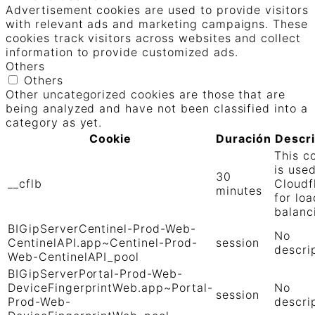
Advertisement cookies are used to provide visitors
with relevant ads and marketing campaigns. These
cookies track visitors across websites and collect
information to provide customized ads.
Others
Others
Other uncategorized cookies are those that are
being analyzed and have not been classified into a
category as yet.
Cookie
Duración
Descr
This c
is use
30
__cflb
Cloudf
minutes
for loa
balanc
BIGipServerCentinel-Prod-Web-
No
CentinelAPI.app~Centinel-Prod-
session
descri
Web-CentinelAPI_pool
BIGipServerPortal-Prod-Web-
DeviceFingerprintWeb.app~Portal-
No
session
Prod-Web-
descri