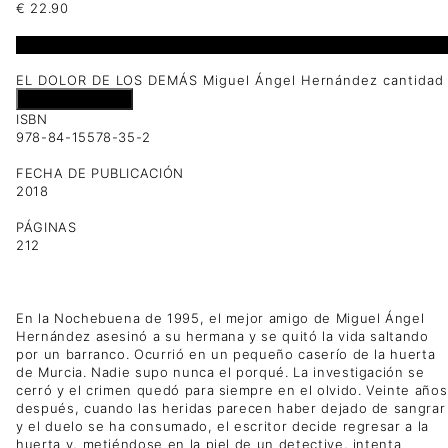
€
22.90
1 disponibles
EL DOLOR DE LOS DEMÁS Miguel Ángel Hernández cantidad
Añadir al carrito
ISBN
978-84-15578-35-2
FECHA DE PUBLICACIÓN
2018
PÁGINAS
212
En la Nochebuena de 1995, el mejor amigo de Miguel Ángel
Hernández asesinó a su hermana y se quitó la vida saltando
por un barranco. Ocurrió en un pequeño caserío de la huerta
de Murcia. Nadie supo nunca el porqué. La investigación se
cerró y el crimen quedó para siempre en el olvido. Veinte años
después, cuando las heridas parecen haber dejado de sangrar
y el duelo se ha consumado, el escritor decide regresar a la
huerta y, metiéndose en la piel de un detective, intenta