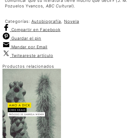
comunicar que su literatura tiene mucho que decir» (J. M.
Pozuelos Yvancos,
ABC Cultural
).
Categorías:
Autobiografía
,
Novela
Compartir
en Facebook
Guardar
el pin
Mandar por
Email
Twitear
este artículo
Productos relacionados