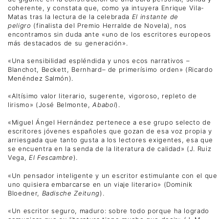
coherente, y constata que, como ya intuyera Enrique Vila-
Matas tras la lectura de la celebrada
El instante de
peligro
(finalista del Premio Herralde de Novela), nos
encontramos sin duda ante «uno de los escritores europeos
más destacados de su generación».
«Una sensibilidad espléndida y unos ecos narrativos –
Blanchot, Beckett, Bernhard– de primerísimo orden» (Ricardo
Menéndez Salmón).
«Altísimo valor literario, sugerente, vigoroso, repleto de
lirismo» (José Belmonte,
Ababol
).
«Miguel Ángel Hernández pertenece a ese grupo selecto de
escritores jóvenes españoles que gozan de esa voz propia y
arriesgada que tanto gusta a los lectores exigentes, esa que
se encuentra en la senda de la literatura de calidad» (J. Ruiz
Vega,
El Fescambre
).
«Un pensador inteligente y un escritor estimulante con el que
uno quisiera embarcarse en un viaje literario» (Dominik
Bloedner,
Badische Zeitung
).
«Un escritor seguro, maduro: sobre todo porque ha logrado