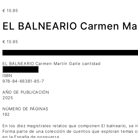
€
15.95
EL BALNEARIO Carmen Mar
€
15.95
1 disponibles
EL BALNEARIO Carmen Martín Gaite cantidad
Añadir al carrito
ISBN
978-84-66381-85-7
AÑO DE PUBLICACIÓN
2025
NÚMERO DE PÁGINAS
192
En los diez magistrales relatos que componen El balneario, se in
Forma parte de una colección de cuentos que exploran temas com
en la España de posguerra.