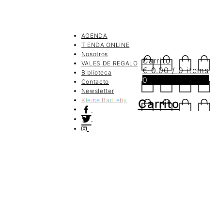
AGENDA
TIENDA ONLINE
Nosotros
Carrito
VALES DE REGALO
€
0.00
/ 0 items
Biblioteca
0
Contacto
Newsletter
K
l
e
i
n
e
B
a
r
t
l
e
b
y
Carrito