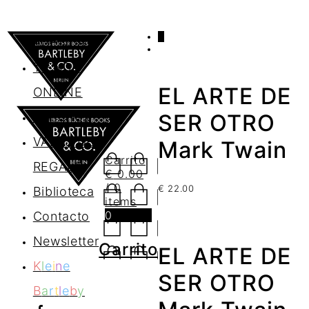
0
AGENDA
TIENDA
EL ARTE DE
ONLINE
Nosotros
SER OTRO
VALES DE
Mark Twain
Carrito
REGALO
€
0.00
/ 0
€
22.00
Biblioteca
items
0
Contacto
Newsletter
Carrito
EL ARTE DE
K
l
e
i
n
e
SER OTRO
B
a
r
t
l
e
b
y