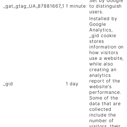
Set by Google
_gat_gtag_UA_87881667_1
1 minute
to distinguish
users.
Installed by
Google
Analytics,
_gid cookie
stores
information on
how visitors
use a website,
while also
creating an
analytics
report of the
_gid
1 day
website's
performance.
Some of the
data that are
collected
include the
number of
visitors, their