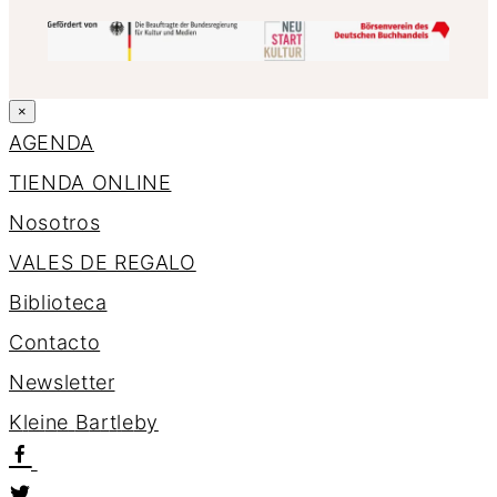
×
AGENDA
TIENDA ONLINE
Nosotros
VALES DE REGALO
Biblioteca
Contacto
Newsletter
K
l
e
i
n
e
B
a
r
t
l
e
b
y