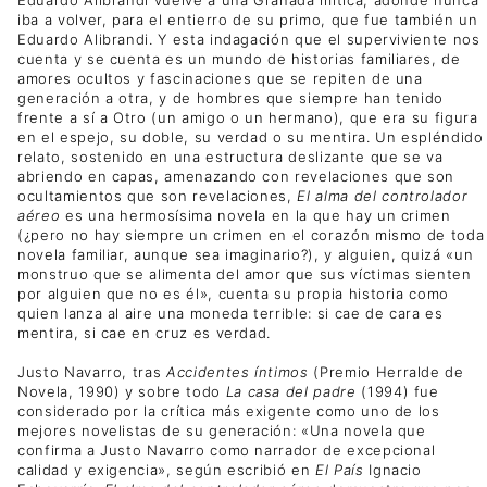
iba a volver, para el entierro de su primo, que fue también un
Eduardo Alibrandi. Y esta indagación que el superviviente nos
cuenta y se cuenta es un mundo de historias familiares, de
amores ocultos y fascinaciones que se repiten de una
generación a otra, y de hombres que siempre han tenido
frente a sí a Otro (un amigo o un hermano), que era su figura
en el espejo, su doble, su verdad o su mentira. Un espléndido
relato, sostenido en una estructura deslizante que se va
abriendo en capas, amenazando con revelaciones que son
ocultamientos que son revelaciones,
El alma del controlador
aéreo
es una hermosísima novela en la que hay un crimen
(¿pero no hay siempre un crimen en el corazón mismo de toda
novela familiar, aunque sea imaginario?), y alguien, quizá «un
monstruo que se alimenta del amor que sus víctimas sienten
por alguien que no es él», cuenta su propia historia como
quien lanza al aire una moneda terrible: si cae de cara es
mentira, si cae en cruz es verdad.
Justo Navarro, tras
Accidentes íntimos
(Premio Herralde de
Novela, 1990) y sobre todo
La casa del padre
(1994) fue
considerado por la crítica más exigente como uno de los
mejores novelistas de su generación: «Una novela que
confirma a Justo Navarro como narrador de excepcional
calidad y exigencia», según escribió en
El País
Ignacio