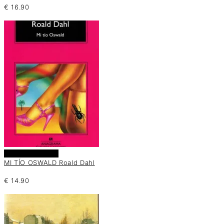
€
16.90
Añadir al carrito
MI TÍO OSWALD Roald Dahl
€
14.90