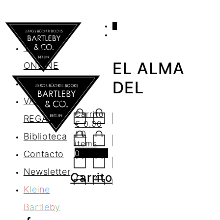
0
AGENDA
TIENDA
EL ALMA
ONLINE
Nosotros
DEL
VALES DE
Carrito
REGALO
€
0.00
/ 0
Biblioteca
items
0
Contacto
Newsletter
Carrito
K
l
e
i
n
e
B
a
r
t
l
e
b
y