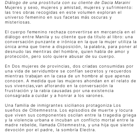
Diálogo de una prostituta con su cliente de Dacia Maraini
Mujeres y sexo, mujeres y amistad, mujeres y sufrimiento:
las tres obras recogidas en este volumen exploran el
universo femenino en sus facetas más oscuras y
misteriosas.
El cuerpo femenino rechaza convertirse en mercancía en el
diálogo entre Manila y su cliente que da título al libro: una
conversación punzante e irónica en la que la mujer utiliza la
única arma que tiene a disposición, la palabra, para poner al
desnudo las mentiras del hombre, quien habla de amor y
protección, pero solo quiere abusar de su cuerpo.
En Dos mujeres de provincias, dos criadas consumidas por
una vida de servidumbre se confían secretos y recuerdos
mientras trabajan en la casa de un hombre al que apenas
conocen. A medida que las mujeres ahondan en el relato de
sus vivencias,van aflorando en la conversación la
frustración y la rabia causadas por una existencia
consagrada a cuidar y a honrar a los varones.
Una familia de inmigrantes sicilianos protagoniza Los
sueños de Clitemnestra. Los episodios de muerte y locura
que viven sus componentes oscilan entre la tragedia griega
y la violencia urbana e incuban un conflicto mortal entre la
madre rebelde, llamada Clitemnestra, y una hija que siente
devoción por el padre, la sombría Electra.