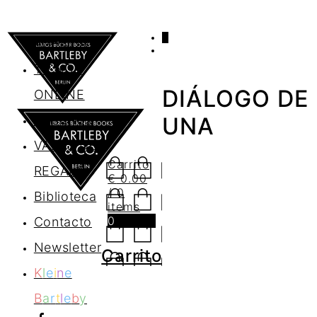
0
AGENDA
TIENDA
DIÁLOGO DE
ONLINE
Nosotros
UNA
VALES DE
Carrito
REGALO
€
0.00
/ 0
Biblioteca
items
0
Contacto
Newsletter
Carrito
K
l
e
i
n
e
B
a
r
t
l
e
b
y