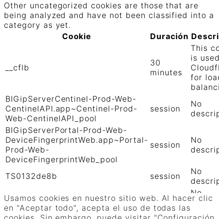
Other uncategorized cookies are those that are
being analyzed and have not been classified into a
category as yet.
Cookie
Duración
Descr
This c
is use
30
__cflb
Cloudf
minutes
for loa
balanc
BIGipServerCentinel-Prod-Web-
No
CentinelAPI.app~Centinel-Prod-
session
descri
Web-CentinelAPI_pool
BIGipServerPortal-Prod-Web-
DeviceFingerprintWeb.app~Portal-
No
session
Prod-Web-
descri
DeviceFingerprintWeb_pool
No
TS0132de8b
session
descri
No
TS01906b0c
session
Usamos cookies en nuestro sitio web. Al hacer clic
descri
en "Aceptar todo", acepta el uso de todas las
GUARDAR Y ACEPTAR
cookies. Sin embargo, puede visitar "Configuración