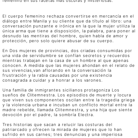
femenino en sus facetas más oscuras y misteriosas.
El cuerpo femenino rechaza convertirse en mercancía en el
diálogo entre Manila y su cliente que da título al libro: una
conversación punzante e irónica en la que la mujer utiliza la
única arma que tiene a disposición, la palabra, para poner al
desnudo las mentiras del hombre, quien habla de amor y
protección, pero solo quiere abusar de su cuerpo.
En Dos mujeres de provincias, dos criadas consumidas por
una vida de servidumbre se confían secretos y recuerdos
mientras trabajan en la casa de un hombre al que apenas
conocen. A medida que las mujeres ahondan en el relato de
sus vivencias,van aflorando en la conversación la
frustración y la rabia causadas por una existencia
consagrada a cuidar y a honrar a los varones.
Una familia de inmigrantes sicilianos protagoniza Los
sueños de Clitemnestra. Los episodios de muerte y locura
que viven sus componentes oscilan entre la tragedia griega
y la violencia urbana e incuban un conflicto mortal entre la
madre rebelde, llamada Clitemnestra, y una hija que siente
devoción por el padre, la sombría Electra.
Tres historias que sacan a relucir las costuras del
patriarcado y ofrecen la mirada de mujeres que lo han
sufrido en sus carnes; tres denuncias y una imperiosa