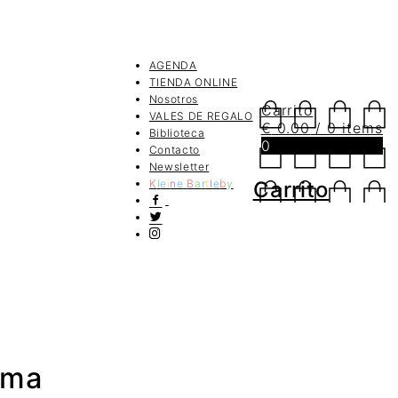
AGENDA
TIENDA ONLINE
Nosotros
Carrito
VALES DE REGALO
€
0.00
/ 0 items
Biblioteca
0
Contacto
Newsletter
K
l
e
i
n
e
B
a
r
t
l
e
b
y
Carrito
ama