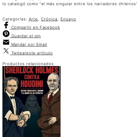
lo catalogó como “el más singular entre los narradores chilenos”
Categorías:
Arte
,
Crónica
,
Ensayo
Compartir
en Facebook
Guardar
el pin
Mandar por
Email
Twitear
este artículo
Productos relacionados