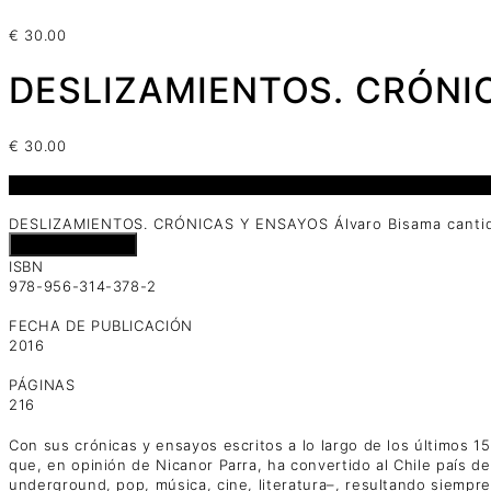
€
30.00
DESLIZAMIENTOS. CRÓNIC
€
30.00
1 disponibles
DESLIZAMIENTOS. CRÓNICAS Y ENSAYOS Álvaro Bisama canti
Añadir al carrito
ISBN
978-956-314-378-2
FECHA DE PUBLICACIÓN
2016
PÁGINAS
216
Con sus crónicas y ensayos escritos a lo largo de los últimos 15
que, en opinión de Nicanor Parra, ha convertido al Chile país de
underground, pop, música, cine, literatura–, resultando siemp