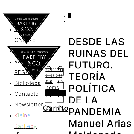
0
AGENDA
TIENDA
DESDE LAS
ONLINE
Nosotros
RUINAS DEL
VALES DE
FUTURO.
Carrito
REGALO
TEORÍA
€
0.00
/ 0
Biblioteca
POLÍTICA
items
0
Contacto
DE LA
Newsletter
Carrito
PANDEMIA
K
l
e
i
n
e
Manuel Arias
B
a
r
t
l
e
b
y