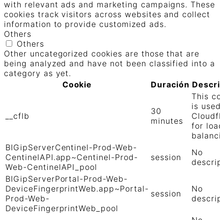
with relevant ads and marketing campaigns. These
cookies track visitors across websites and collect
information to provide customized ads.
Others
Others
Other uncategorized cookies are those that are
being analyzed and have not been classified into a
category as yet.
Cookie
Duración
Descr
This c
is use
30
__cflb
Cloudf
minutes
for loa
balanc
BIGipServerCentinel-Prod-Web-
No
CentinelAPI.app~Centinel-Prod-
session
descri
Web-CentinelAPI_pool
BIGipServerPortal-Prod-Web-
DeviceFingerprintWeb.app~Portal-
No
session
Prod-Web-
descri
DeviceFingerprintWeb_pool
No