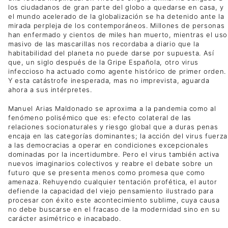
los ciudadanos de gran parte del globo a quedarse en casa, y
el mundo acelerado de la globalización se ha detenido ante la
mirada perpleja de los contemporáneos. Millones de personas
han enfermado y cientos de miles han muerto, mientras el uso
masivo de las mascarillas nos recordaba a diario que la
habitabilidad del planeta no puede darse por supuesta. Así
que, un siglo después de la Gripe Española, otro virus
infeccioso ha actuado como agente histórico de primer orden.
Y esta catástrofe inesperada, mas no imprevista, aguarda
ahora a sus intérpretes.
Manuel Arias Maldonado se aproxima a la pandemia como al
fenómeno polisémico que es: efecto colateral de las
relaciones socionaturales y riesgo global que a duras penas
encaja en las categorías dominantes; la acción del virus fuerza
a las democracias a operar en condiciones excepcionales
dominadas por la incertidumbre. Pero el virus también activa
nuevos imaginarios colectivos y reabre el debate sobre un
futuro que se presenta menos como promesa que como
amenaza. Rehuyendo cualquier tentación profética, el autor
defiende la capacidad del viejo pensamiento ilustrado para
procesar con éxito este acontecimiento sublime, cuya causa
no debe buscarse en el fracaso de la modernidad sino en su
carácter asimétrico e inacabado.