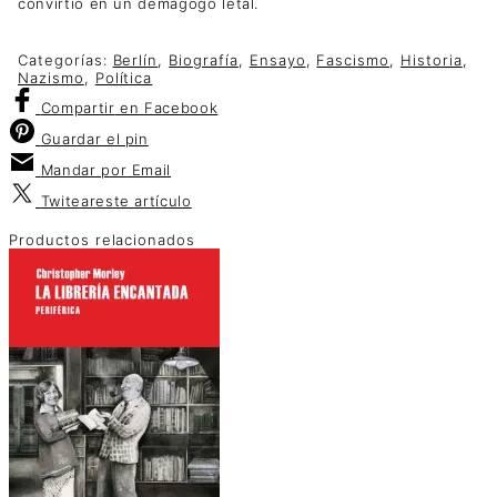
convirtió en un demagogo letal.
Categorías:
Berlín
,
Biografía
,
Ensayo
,
Fascismo
,
Historia
,
Nazismo
,
Política
Compartir
en Facebook
Guardar
el pin
Mandar por
Email
Twitear
este artículo
Productos relacionados