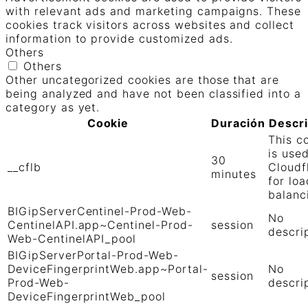
with relevant ads and marketing campaigns. These
cookies track visitors across websites and collect
information to provide customized ads.
Others
Others
Other uncategorized cookies are those that are
being analyzed and have not been classified into a
category as yet.
Cookie
Duración
Descr
This c
is use
30
__cflb
Cloudf
minutes
for loa
balanc
BIGipServerCentinel-Prod-Web-
No
CentinelAPI.app~Centinel-Prod-
session
descri
Web-CentinelAPI_pool
BIGipServerPortal-Prod-Web-
DeviceFingerprintWeb.app~Portal-
No
session
Prod-Web-
descri
DeviceFingerprintWeb_pool