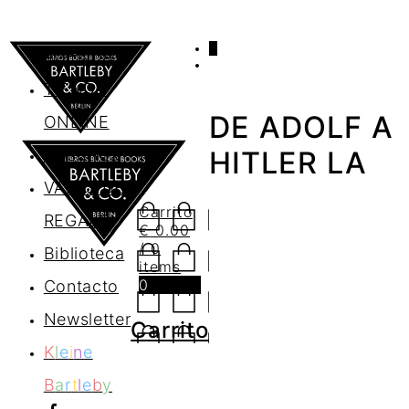
0
AGENDA
TIENDA
DE ADOLF A
ONLINE
Nosotros
HITLER LA
VALES DE
Carrito
REGALO
€
0.00
/ 0
Biblioteca
items
0
Contacto
Newsletter
Carrito
K
l
e
i
n
e
B
a
r
t
l
e
b
y