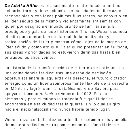
De Adolf a Hitler
es el apasionante relato de cómo un tipo
solitario, torpe y desempleado, sin cualidades de liderazgo
reconocibles y con ideas políticas fluctuantes, se convirtió en
el líder seguro de sí mismo y violentamente antisemita con
quien por desgracia el mundo pronto se familiarizaría. El
prestigioso y galardonado historiador Thomas Weber desnuda
el mito para contar la historia real de la politización y
radicalización de Hitler y mostrar cómo, lejos de la imagen de
líder sólido y completo que Hitler quiso presentar en
Mi lucha
,
sus ideas y prioridades no estuvieron definidas hasta bien
entrados los años veinte.
La historia de la transformación de Hitler no se entiende sin
una coincidencia fatídica: tras una etapa de oscilación
oportunista entre la izquierda y la derecha, el futuro dictador
emergió como un líder asombrosamente flexible de la derecha
en Múnich y logró reunir al
establishment
de Baviera para
apoyar el famoso
putsch
cervecero de 1923. Para los
alemanes y para el mundo la tragedia fue que Hitler se
encontrara en esa ciudad tras la guerra, sin lo cual su giro
hacia el nacionalsocialismo nunca habría tenido lugar.
Weber traza con brillantez esta terrible metamorfosis y amplía
de manera radical nuestra comprensión de cómo Hitler se