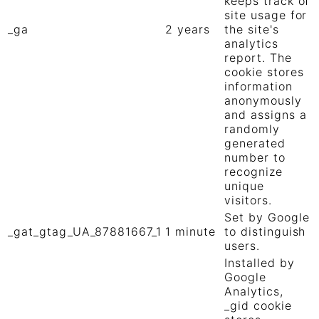
keeps track of
site usage for
_ga
2 years
the site's
analytics
report. The
cookie stores
information
anonymously
and assigns a
randomly
generated
number to
recognize
unique
visitors.
Set by Google
_gat_gtag_UA_87881667_1
1 minute
to distinguish
users.
Installed by
Google
Analytics,
_gid cookie