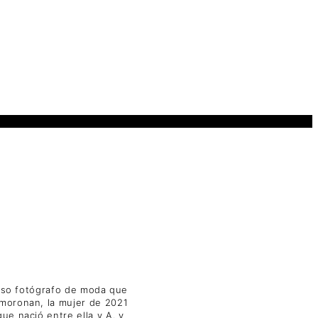
moso fotógrafo de moda que
smoronan, la mujer de 2021
ue nació entre ella y A. y