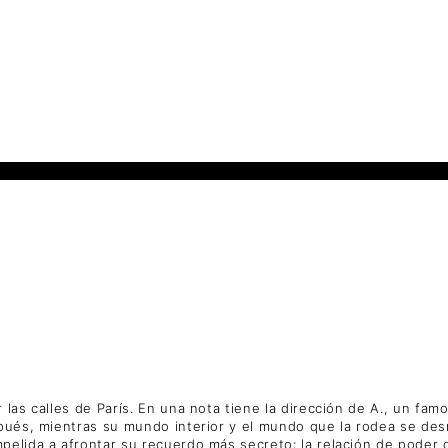
 las calles de París. En una nota tiene la dirección de A., un fa
spués, mientras su mundo interior y el mundo que la rodea se de
elida a afrontar su recuerdo más secreto: la relación de poder q