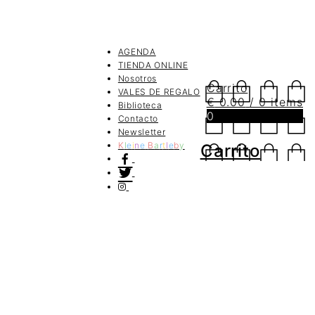
AGENDA
TIENDA ONLINE
Nosotros
Carrito
VALES DE REGALO
€
0.00
/ 0 items
Biblioteca
0
Contacto
Newsletter
K
l
e
i
n
e
B
a
r
t
l
e
b
y
Carrito