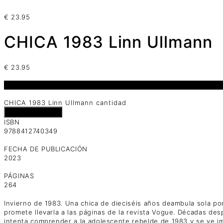
€
23.95
CHICA 1983 Linn Ullmann
€
23.95
1 disponibles
CHICA 1983 Linn Ullmann cantidad
Añadir al carrito
ISBN
9788412740349
FECHA DE PUBLICACIÓN
2023
PÁGINAS
264
Invierno de 1983. Una chica de dieciséis años deambula sola por
promete llevarla a las páginas de la revista Vogue. Décadas de
intenta comprender a la adolescente rebelde de 1983 y se ve imp