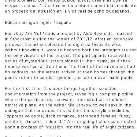
disfuncionales, comisarios quisquillosos, bailarinas que se
niegan a actuar…” Una ficción inquietante construida mediante
un proceso de intrusión en la vida real de ocho ciudadanos.
Edición bilingüe inglés / español.
But They Are Not You
is a project by Alex Reynolds, realised
in Stockholm during the winter of 2011/12. After an extensive
process, the artist selected the eight participants who,
without knowing it, were to become both the protagonists and
the only viewers of the project. The participants received a
series of mysterious letters signed in their name, as if they
themselves had written them. The front of the envelopes had
no address, so the letters arrived at their homes through the
post’s ‘return to sender’ system, and were never made public.
For the first time, this book brings together selected
documentation from the project, revealing a complex plotline
where the participants, unaware, interacted on a fictional
narrative plane. As the writer Mia Jankowicz well says in the
epilogue that concludes this edition, the storyline includes
“oppressive debts, illicit romance, estranged families, fussy
curators, dancers in denial…” An intriguing fiction constructed
upon a process of intrusion into the real life of eight citizens.