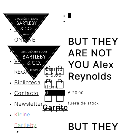
0
AGENDA
TIENDA
BUT THEY
ONLINE
Nosotros
ARE NOT
VALES DE
YOU Alex
Carrito
REGALO
Reynolds
€
0.00
/ 0
Biblioteca
items
0
Contacto
€
20.00
Newsletter
fuera de stock
Carrito
K
l
e
i
n
e
BUT THEY
B
a
r
t
l
e
b
y