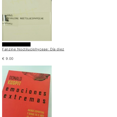
Añadir al carrito
Fanzine Noctiluciphyceae: Día diez
€
9.00