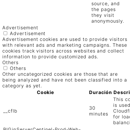
source, and
the pages
they visit
anonymously.
Advertisement
Advertisement
Advertisement cookies are used to provide visitors
with relevant ads and marketing campaigns. These
cookies track visitors across websites and collect
information to provide customized ads.
Others
Others
Other uncategorized cookies are those that are
being analyzed and have not been classified into a
category as yet.
Cookie
Duración
Descr
This c
is use
30
__cflb
Cloudf
minutes
for loa
balanc
BIGipServerCentinel-Prod-Web-