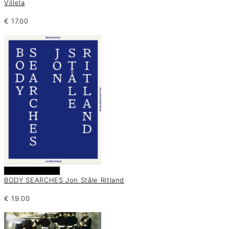
Villela
€
17.00
Añadir al carrito
BODY SEARCHES Jon Ståle Ritland
€
19.00