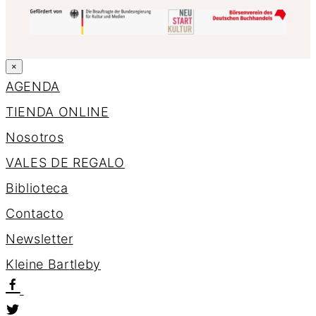
×
AGENDA
TIENDA ONLINE
Nosotros
VALES DE REGALO
Biblioteca
Contacto
Newsletter
K
l
e
i
n
e
B
a
r
t
l
e
b
y