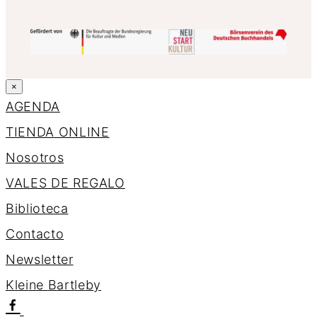
×
AGENDA
TIENDA ONLINE
Nosotros
VALES DE REGALO
Biblioteca
Contacto
Newsletter
K
l
e
i
n
e
B
a
r
t
l
e
b
y