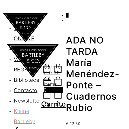
0
AGENDA
TIENDA
ADA NO
ONLINE
Nosotros
TARDA
VALES DE
María
Carrito
REGALO
Menéndez-
€
0.00
/ 0
Biblioteca
Ponte –
items
0
Contacto
Cuadernos
Newsletter
Carrito
Rubio
K
l
e
i
n
e
B
a
r
t
l
e
b
y
€
12.50