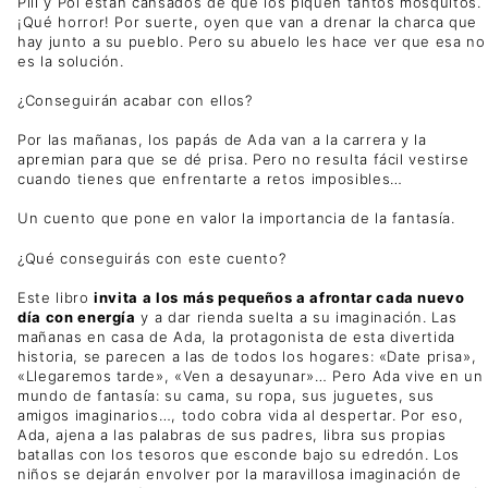
Pili y Pol están cansados de que los piquen tantos mosquitos.
¡Qué horror! Por suerte, oyen que van a drenar la charca que
hay junto a su pueblo. Pero su abuelo les hace ver que esa no
es la solución.
¿Conseguirán acabar con ellos?
Por las mañanas, los papás de Ada van a la carrera y la
apremian para que se dé prisa. Pero no resulta fácil vestirse
cuando tienes que enfrentarte a retos imposibles…
Un cuento que pone en valor la importancia de la fantasía.
¿Qué conseguirás con este cuento?
Este libro
invita a los más pequeños a afrontar cada nuevo
día con energía
y a dar rienda suelta a su imaginación. Las
mañanas en casa de Ada, la protagonista de esta divertida
historia, se parecen a las de todos los hogares: «Date prisa»,
«Llegaremos tarde», «Ven a desayunar»… Pero Ada vive en un
mundo de fantasía: su cama, su ropa, sus juguetes, sus
amigos imaginarios…, todo cobra vida al despertar. Por eso,
Ada, ajena a las palabras de sus padres, libra sus propias
batallas con los tesoros que esconde bajo su edredón. Los
niños se dejarán envolver por la maravillosa imaginación de