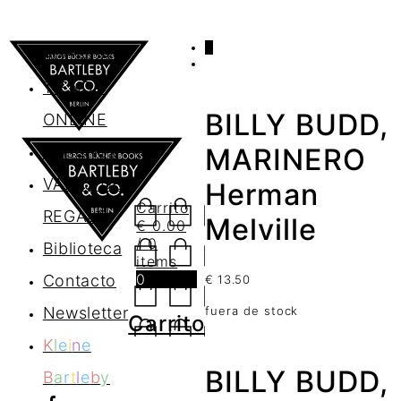
0
AGENDA
TIENDA
BILLY BUDD,
ONLINE
Nosotros
MARINERO
VALES DE
Herman
Carrito
REGALO
Melville
€
0.00
/ 0
Biblioteca
items
0
Contacto
€
13.50
Newsletter
fuera de stock
Carrito
K
l
e
i
n
e
BILLY BUDD,
B
a
r
t
l
e
b
y