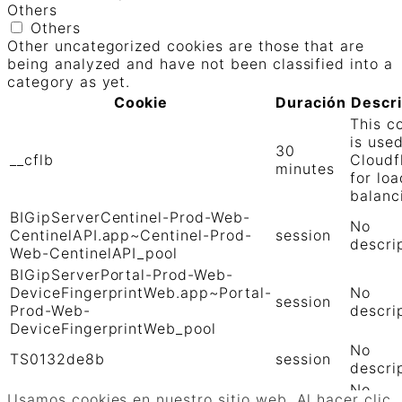
Others
Others
Other uncategorized cookies are those that are
being analyzed and have not been classified into a
category as yet.
Cookie
Duración
Descr
This c
is use
30
__cflb
Cloudf
minutes
for loa
balanc
BIGipServerCentinel-Prod-Web-
No
CentinelAPI.app~Centinel-Prod-
session
descri
Web-CentinelAPI_pool
BIGipServerPortal-Prod-Web-
DeviceFingerprintWeb.app~Portal-
No
session
Prod-Web-
descri
DeviceFingerprintWeb_pool
No
TS0132de8b
session
descri
No
TS01906b0c
session
Usamos cookies en nuestro sitio web. Al hacer clic