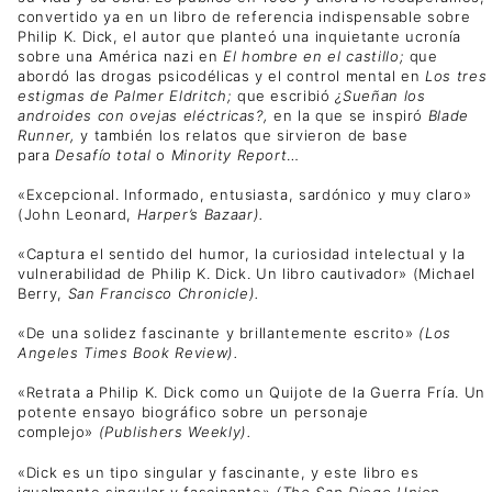
convertido ya en un libro de referencia indispensable sobre
Philip K. Dick, el autor que planteó una inquietante ucronía
sobre una América nazi en
El hombre en el castillo;
que
abordó las drogas psicodélicas y el control mental en
Los tres
estigmas de Palmer Eldritch;
que escribió
¿Sueñan los
androides con ovejas eléctricas?,
en la que se inspiró
Blade
Runner,
y también los relatos que sirvieron de base
para
Desafío total
o
Minority Report
…
«Excepcional. Informado, entusiasta, sardónico y muy claro»
(John Leonard,
Harper’s Bazaar).
«Captura el sentido del humor, la curiosidad intelectual y la
vulnerabilidad de Philip K. Dick. Un libro cautivador» (Michael
Berry,
San Francisco Chronicle).
«De una solidez fascinante y brillantemente escrito»
(Los
Angeles Times Book Review).
«Retrata a Philip K. Dick como un Quijote de la Guerra Fría. Un
potente ensayo biográfico sobre un personaje
complejo»
(Publishers Weekly).
«Dick es un tipo singular y fascinante, y este libro es
igualmente singular y fascinante»
(The San Diego Union