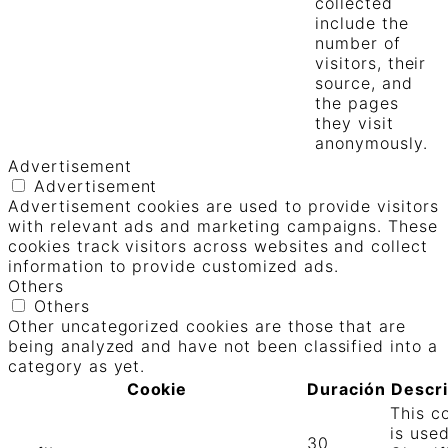
collected
include the
number of
visitors, their
source, and
the pages
they visit
anonymously.
Advertisement
Advertisement
Advertisement cookies are used to provide visitors
with relevant ads and marketing campaigns. These
cookies track visitors across websites and collect
information to provide customized ads.
Others
Others
Other uncategorized cookies are those that are
being analyzed and have not been classified into a
category as yet.
Cookie
Duración
Descr
This c
is use
30