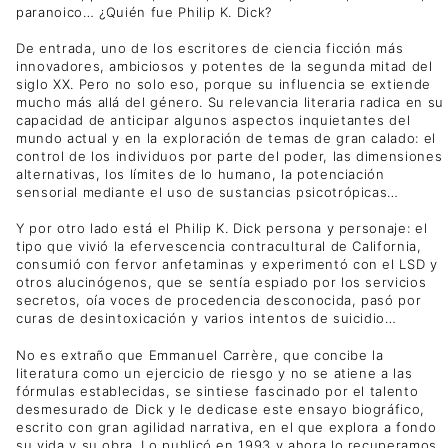
paranoico… ¿Quién fue Philip K. Dick?
De entrada, uno de los escritores de ciencia ficción más
innovadores, ambiciosos y potentes de la segunda mitad del
siglo XX. Pero no solo eso, porque su influencia se extiende
mucho más allá del género. Su relevancia literaria radica en su
capacidad de anticipar algunos aspectos inquietantes del
mundo actual y en la exploración de temas de gran calado: el
control de los individuos por parte del poder, las dimensiones
alternativas, los límites de lo humano, la potenciación
sensorial mediante el uso de sustancias psicotrópicas…
Y por otro lado está el Philip K. Dick persona y personaje: el
tipo que vivió la efervescencia contracultural de California,
consumió con fervor anfetaminas y experimentó con el LSD y
otros alucinógenos, que se sentía espiado por los servicios
secretos, oía voces de procedencia desconocida, pasó por
curas de desintoxicación y varios intentos de suicidio…
No es extraño que Emmanuel Carrère, que concibe la
literatura como un ejercicio de riesgo y no se atiene a las
fórmulas establecidas, se sintiese fascinado por el talento
desmesurado de Dick y le dedicase este ensayo biográfico,
escrito con gran agilidad narrativa, en el que explora a fondo
su vida y su obra. Lo publicó en 1993 y ahora lo recuperamos,