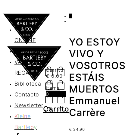
0
AGENDA
TIENDA
YO ESTOY
ONLINE
Nosotros
VIVO Y
VALES DE
VOSOTROS
Carrito
REGALO
ESTÁIS
€
0.00
/ 0
Biblioteca
MUERTOS
items
0
Contacto
Emmanuel
Newsletter
Carrito
Carrère
K
l
e
i
n
e
B
a
r
t
l
e
b
y
€
24.90