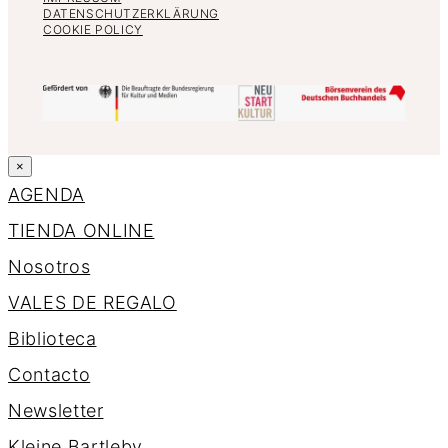
DATENSCHUTZERKLÄRUNG
COOKIE POLICY
×
AGENDA
TIENDA ONLINE
Nosotros
VALES DE REGALO
Biblioteca
Contacto
Newsletter
K
l
e
i
n
e
B
a
r
t
l
e
b
y