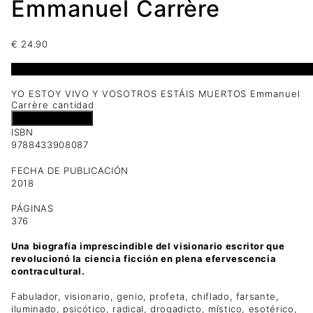
Emmanuel Carrère
€
24.90
1 disponibles
YO ESTOY VIVO Y VOSOTROS ESTÁIS MUERTOS Emmanuel
Carrère cantidad
Añadir al carrito
ISBN
9788433908087
FECHA DE PUBLICACIÓN
2018
PÁGINAS
376
Una biografía imprescindible del visionario escritor que
revolucionó la ciencia ficción en plena efervescencia
contracultural.
Fabulador, visionario, genio, profeta, chiflado, farsante,
iluminado, psicótico, radical, drogadicto, místico, esotérico,