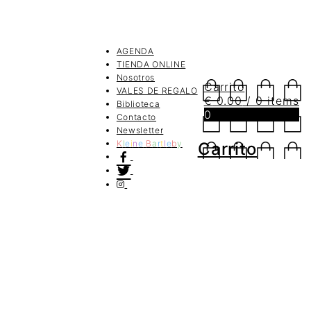
AGENDA
TIENDA ONLINE
Nosotros
Carrito
VALES DE REGALO
€
0.00
/ 0 items
Biblioteca
0
Contacto
Newsletter
K
l
e
i
n
e
B
a
r
t
l
e
b
y
Carrito