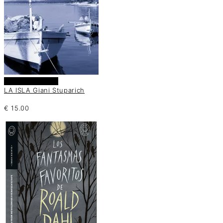
Añadir al carrito
LA ISLA Giani Stuparich
€
15.00