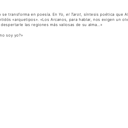
do se transforma en poesía. En
Yo, el Tarot
, síntesis poética que 
ntidós «arquetipos». «Los Arcanos, para hablar, nos exigen un ol
 despertarle las regiones más valiosas de su alma…»
 no soy yo?»