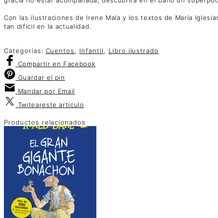
gracia no estar acompañada, descubrirá en el baño un superpode
Con las ilustraciones de Irene Mala y los textos de María Iglesias
tan difícil en la actualidad.
Categorías:
Cuentos
,
Infantil
,
Libro ilustrado
Compartir
en Facebook
Guardar
el pin
Mandar por
Email
Twitear
este artículo
Productos relacionados