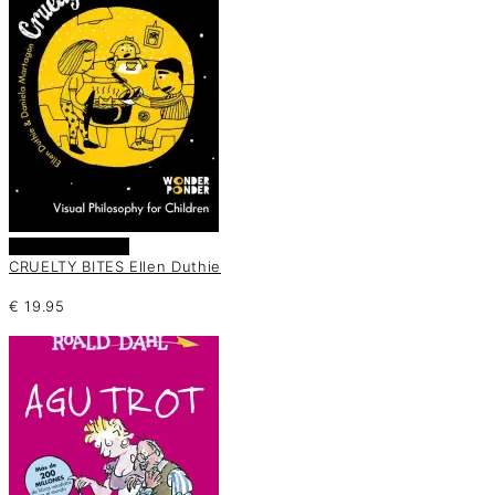
Añadir al carrito
CRUELTY BITES Ellen Duthie
€
19.95