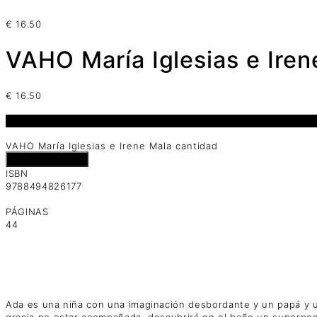
€
16.50
VAHO María Iglesias e Iren
€
16.50
1 disponibles
VAHO María Iglesias e Irene Mala cantidad
Añadir al carrito
ISBN
9788494826177
PÁGINAS
44
Ada es una niña con una imaginación desbordante y un papá y 