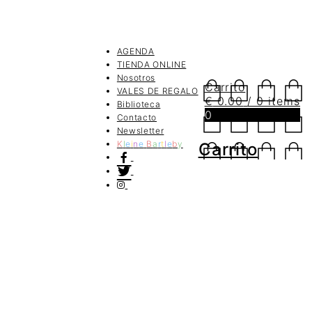
AGENDA
TIENDA ONLINE
Nosotros
Carrito
VALES DE REGALO
€
0.00
/ 0 items
Biblioteca
0
Contacto
Newsletter
K
l
e
i
n
e
B
a
r
t
l
e
b
y
Carrito