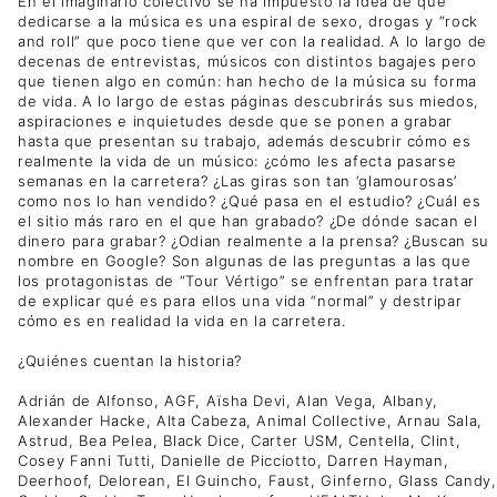
En el imaginario colectivo se ha impuesto la idea de que
dedicarse a la música es una espiral de sexo, drogas y “rock
and roll” que poco tiene que ver con la realidad. A lo largo de
decenas de entrevistas, músicos con distintos bagajes pero
que tienen algo en común: han hecho de la música su forma
de vida. A lo largo de estas páginas descubrirás sus miedos,
aspiraciones e inquietudes desde que se ponen a grabar
hasta que presentan su trabajo, además descubrir cómo es
realmente la vida de un músico: ¿cómo les afecta pasarse
semanas en la carretera? ¿Las giras son tan ‘glamourosas’
como nos lo han vendido? ¿Qué pasa en el estudio? ¿Cuál es
el sitio más raro en el que han grabado? ¿De dónde sacan el
dinero para grabar? ¿Odian realmente a la prensa? ¿Buscan su
nombre en Google? Son algunas de las preguntas a las que
los protagonistas de “Tour Vértigo” se enfrentan para tratar
de explicar qué es para ellos una vida “normal” y destripar
cómo es en realidad la vida en la carretera.
¿Quiénes cuentan la historia?
Adrián de Alfonso, AGF, Aïsha Devi, Alan Vega, Albany,
Alexander Hacke, Alta Cabeza, Animal Collective, Arnau Sala,
Astrud, Bea Pelea, Black Dice, Carter USM, Centella, Clint,
Cosey Fanni Tutti, Danielle de Picciotto, Darren Hayman,
Deerhoof, Delorean, El Guincho, Faust, Ginferno, Glass Candy,