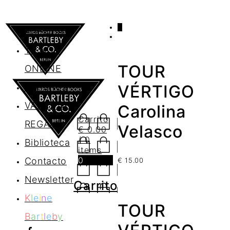
0
AGENDA
TIENDA
TOUR
ONLINE
Nosotros
VÉRTIGO
VALES DE
Carolina
Carrito
REGALO
Velasco
€
0.00
/ 0
Biblioteca
items
0
Contacto
€
15.00
Newsletter
Carrito
K
l
e
i
n
e
TOUR
B
a
r
t
l
e
b
y