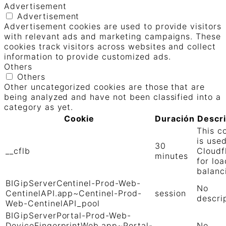
Advertisement
Advertisement
Advertisement cookies are used to provide visitors
with relevant ads and marketing campaigns. These
cookies track visitors across websites and collect
information to provide customized ads.
Others
Others
Other uncategorized cookies are those that are
being analyzed and have not been classified into a
category as yet.
Cookie
Duración
Descr
This c
is use
30
__cflb
Cloudf
minutes
for loa
balanc
BIGipServerCentinel-Prod-Web-
No
CentinelAPI.app~Centinel-Prod-
session
descri
Web-CentinelAPI_pool
BIGipServerPortal-Prod-Web-
DeviceFingerprintWeb.app~Portal-
No