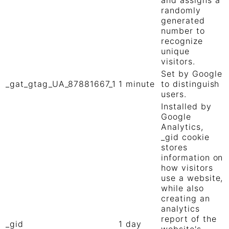
randomly
generated
number to
recognize
unique
visitors.
Set by Google
_gat_gtag_UA_87881667_1
1 minute
to distinguish
users.
Installed by
Google
Analytics,
_gid cookie
stores
information on
how visitors
use a website,
while also
creating an
analytics
report of the
_gid
1 day
website's