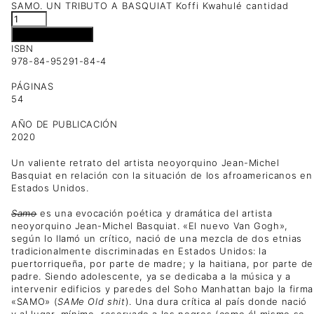
SAMO. UN TRIBUTO A BASQUIAT Koffi Kwahulé cantidad
Añadir al carrito
ISBN
978-84-95291-84-4
PÁGINAS
54
AÑO DE PUBLICACIÓN
2020
Un valiente retrato del artista neoyorquino Jean-Michel
Basquiat en relación con la situación de los afroamericanos en
Estados Unidos.
Samo
es una evocación poética y dramática del artista
neoyorquino Jean-Michel Basquiat. «El nuevo Van Gogh»,
según lo llamó un crítico, nació de una mezcla de dos etnias
tradicionalmente discriminadas en Estados Unidos: la
puertorriqueña, por parte de madre; y la haitiana, por parte de
padre. Siendo adolescente, ya se dedicaba a la música y a
intervenir edificios y paredes del Soho Manhattan bajo la firma
«SAMO» (
SAMe Old shit
). Una dura crítica al país donde nació
y al lugar, mínimo, reservado a los negros (como él mismo se