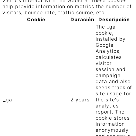
visitors interact with the website. These cookies
help provide information on metrics the number of
visitors, bounce rate, traffic source, etc.
Cookie
Duración
Descripción
The _ga
cookie,
installed by
Google
Analytics,
calculates
visitor,
session and
campaign
data and also
keeps track of
site usage for
_ga
2 years
the site's
analytics
report. The
cookie stores
information
anonymously
and assigns a