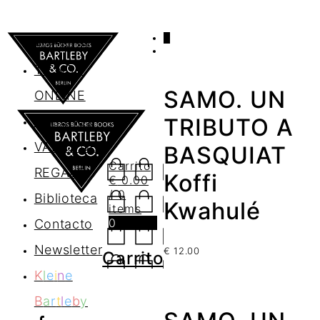
0
AGENDA
TIENDA
SAMO. UN
ONLINE
Nosotros
TRIBUTO A
VALES DE
BASQUIAT
Carrito
REGALO
Koffi
€
0.00
/ 0
Biblioteca
Kwahulé
items
0
Contacto
Newsletter
€
12.00
Carrito
K
l
e
i
n
e
B
a
r
t
l
e
b
y