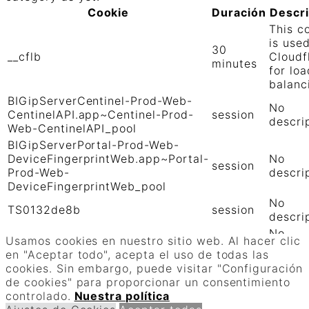
Cookie
Duración
Descr
This c
is use
30
__cflb
Cloudf
minutes
for loa
balanc
BIGipServerCentinel-Prod-Web-
No
CentinelAPI.app~Centinel-Prod-
session
descri
Web-CentinelAPI_pool
BIGipServerPortal-Prod-Web-
DeviceFingerprintWeb.app~Portal-
No
session
Prod-Web-
descri
DeviceFingerprintWeb_pool
No
TS0132de8b
session
descri
No
TS01906b0c
session
Usamos cookies en nuestro sitio web. Al hacer clic
descri
en "Aceptar todo", acepta el uso de todas las
GUARDAR Y ACEPTAR
cookies. Sin embargo, puede visitar "Configuración
Funciona con
de cookies" para proporcionar un consentimiento
controlado.
Nuestra política