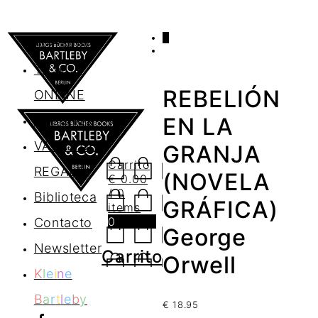
0
AGENDA
TIENDA
REBELIÓN
ONLINE
Nosotros
EN LA
VALES DE
GRANJA
Carrito
REGALO
(NOVELA
€
0.00
/ 0
Biblioteca
GRÁFICA)
items
0
Contacto
George
Newsletter
Carrito
Orwell
K
l
e
i
n
e
B
a
r
t
l
e
b
y
€
18.95