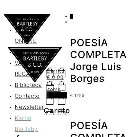
0
AGENDA
TIENDA
POESÍA
ONLINE
Nosotros
COMPLETA
VALES DE
Jorge Luis
Carrito
REGALO
Borges
€
0.00
/ 0
Biblioteca
items
0
Contacto
€
17.95
Newsletter
Carrito
K
l
e
i
n
e
POESÍA
B
a
r
t
l
e
b
y