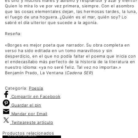
es uno y muchos mares y abismo y resplandor y azar y viento?
Quien lo mira lo ve por vez primera, siempre. Con el asombro
que las cosas elementales dejan, las hermosas tardes, la luna,
el fuego de una hoguera. ¿Quién es el mar, quién soy? Lo
sabré el día ulterior que sucede a la agonía.
Reseña:
«Borges es mejor poeta que narrador. Su obra completa en
verso ha sido editada en un tomo maravilloso y sin
desperdicio, en el que no podía faltar el poema que inicia con
el endecasílabo más perfecto de la historia de la literatura en
nuestro idioma: «ya no seré feliz. Tal vez no importa».»
Benjamín Prado, La Ventana (
Cadena SER
)
Categoría:
Poesía
Compartir
en Facebook
Guardar
el pin
Mandar por
Email
Twitear
este artículo
Productos relacionados