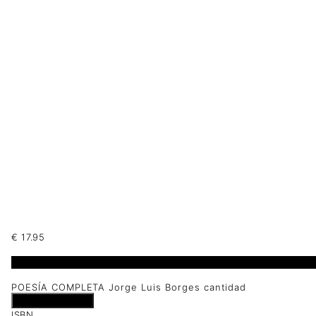
€
17.95
1 disponibles
POESÍA COMPLETA Jorge Luis Borges cantidad
Añadir al carrito
ISBN